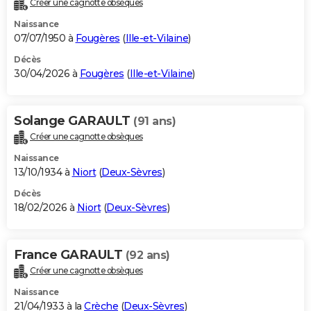
Créer une cagnotte obsèques
City break
Voyage de noces
Climat
Destinations
Voyage nature
Forum
+
PHOTO
Naissance
07/07/1950 à
Fougères
(
Ille-et-Vilaine
)
GUIDES D'ACHAT
Décès
30/04/2026 à
Fougères
(
Ille-et-Vilaine
)
BONS PLANS
CARTE DE VOEUX
Solange GARAULT
(91 ans)
Carte Bonne année
Carte Pâques
Carte de Noël
Carte Saint-Valentin
Carte d'anniversaire
DICTIONNAIRE
Créer une cagnotte obsèques
Biographies
Expressions
Dictionnaire
Citations
Proverbes
PROGRAMME TV
Naissance
13/10/1934 à
Niort
(
Deux-Sèvres
)
COPAINS D'AVANT
Décès
18/02/2026 à
Niort
(
Deux-Sèvres
)
Se connecter
Collèges
Universités
Service militaire
S'inscrire
Lycées
Primaires
Entreprises
Avis de recherche
AVIS DE DÉCÈS
FORUM
France GARAULT
(92 ans)
Lifestyle
Sport
Television
Cinema
Bricolage
Culture
Auto
Voyage
Créer une cagnotte obsèques
Naissance
21/04/1933 à la
Crèche
(
Deux-Sèvres
)