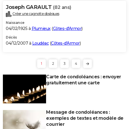
Joseph GARAULT
(82 ans)
Créer une cagnotte obsèques
Naissance
04/02/1925 à
Plumieux
(
Côtes-d'Armor
)
Décès
04/12/2007 à
Loudéac
(
Côtes-d'Armor
)
1
2
3
4
Carte de condoléances : envoyer
gratuitement une carte
Message de condoléances :
exemples de textes et modèle de
courrier