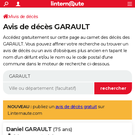
ACTUALITÉS
Connexion
S'inscrire
Avis de décès
Rechercher
Société
Education
Villes
Politique
Faits Divers
Monde
+
SPORT
Avis de décès GARAULT
Football
Cyclisme
Forum
Coupe du monde 2026
Tennis
Rugby
CULTURE
Accédez gratuitement sur cette page au carnet des décès des
TNT
Cinéma
Musique
Programme TV
Streaming
Sorties cinéma
+
GARAULT. Vous pouvez affiner votre recherche ou trouver un
FINANCE
avis de décès ou un avis d'obsèques plus ancien en tapant le
Impôts
Immobilier
Banque
Crédit
Retraite
Epargne
Risques naturels par ville
Assurance
AUTO
nom d'un défunt et/ou le nom ou le code postal d'une
commune dans le moteur de recherche ci-dessous.
Réserver un essai
Berlines
Forum auto
Essais
Citadines
SUV
+
HIGH-TECH
Meilleur smartphone
Ordinateurs
Guide high-tech
Mobiles
Internet
Jeux vidéo
+
BRICOLAGE
Aménagement intérieur
Cuisine
Jardinage
+
Forum
Extérieur
Salle de bains
Rangement
WEEK-END
Escapades
Expositions
Week-end nature
Guides de France
Patrimoine
Musées
+
LIFESTYLE
NOUVEAU :
publiez un
avis de décès gratuit
sur
Linternaute.com
Bien-être
Mode
+
Art de vivre
Loisirs
Modes de vie
SANTE
Daniel GARAULT
Guide de la santé
Médicaments
+
Alimentation
Maladies
Sommeil
(75 ans)
VOYAGE