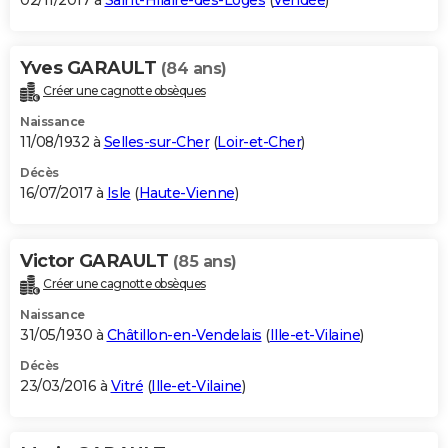
02/11/2017 à
Saint-Hilaire-des-Loges
(
Vendée
)
Yves GARAULT
(84 ans)
Créer une cagnotte obsèques
Naissance
11/08/1932 à
Selles-sur-Cher
(
Loir-et-Cher
)
Décès
16/07/2017 à
Isle
(
Haute-Vienne
)
Victor GARAULT
(85 ans)
Créer une cagnotte obsèques
Naissance
31/05/1930 à
Châtillon-en-Vendelais
(
Ille-et-Vilaine
)
Décès
23/03/2016 à
Vitré
(
Ille-et-Vilaine
)