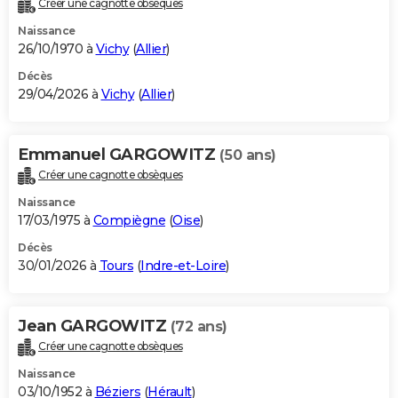
Créer une cagnotte obsèques
City break
Voyage de noces
Climat
Destinations
Voyage nature
Forum
+
PHOTO
Naissance
26/10/1970 à
Vichy
(
Allier
)
GUIDES D'ACHAT
Décès
29/04/2026 à
Vichy
(
Allier
)
BONS PLANS
CARTE DE VOEUX
Emmanuel GARGOWITZ
(50 ans)
Carte Bonne année
Carte Pâques
Carte de Noël
Carte Saint-Valentin
Carte d'anniversaire
DICTIONNAIRE
Créer une cagnotte obsèques
Biographies
Expressions
Dictionnaire
Citations
Proverbes
PROGRAMME TV
Naissance
17/03/1975 à
Compiègne
(
Oise
)
COPAINS D'AVANT
Décès
30/01/2026 à
Tours
(
Indre-et-Loire
)
Se connecter
Collèges
Universités
Service militaire
S'inscrire
Lycées
Primaires
Entreprises
Avis de recherche
AVIS DE DÉCÈS
FORUM
Jean GARGOWITZ
(72 ans)
Lifestyle
Sport
Television
Cinema
Bricolage
Culture
Auto
Voyage
Créer une cagnotte obsèques
Naissance
03/10/1952 à
Béziers
(
Hérault
)