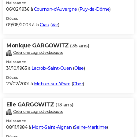
Naissance
06/02/1936 à
Cournon-d'Auvergne
(
Puy-de-Dôme
)
Décès
09/08/2003 à la
Crau
(
Var
)
Monique GARGOWITZ
(35 ans)
Créer une cagnotte obsèques
Naissance
31/10/1965 à
Lacroix-Saint-Ouen
(
Oise
)
Décès
27/02/2001 à
Mehun-sur-Yèvre
(
Cher
)
Elie GARGOWITZ
(13 ans)
Créer une cagnotte obsèques
Naissance
08/11/1984 à
Mont-Saint-Aignan
(
Seine-Maritime
)
Décès