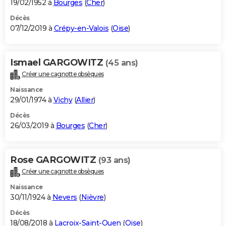
19/02/1952 à
Bourges
(
Cher
)
Décès
07/12/2019 à
Crépy-en-Valois
(
Oise
)
Ismael GARGOWITZ
(45 ans)
Créer une cagnotte obsèques
Naissance
29/01/1974 à
Vichy
(
Allier
)
Décès
26/03/2019 à
Bourges
(
Cher
)
Rose GARGOWITZ
(93 ans)
Créer une cagnotte obsèques
Naissance
30/11/1924 à
Nevers
(
Nièvre
)
Décès
18/08/2018 à
Lacroix-Saint-Ouen
(
Oise
)