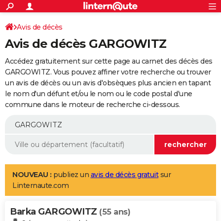
ACTUALITÉS
Connexion
S'inscrire
Avis de décès
Rechercher
Société
Education
Villes
Politique
Faits Divers
Monde
+
SPORT
Avis de décès GARGOWITZ
Football
Cyclisme
Forum
Coupe du monde 2026
Tennis
Rugby
CULTURE
Accédez gratuitement sur cette page au carnet des décès des
TNT
Cinéma
Musique
Programme TV
Streaming
Sorties cinéma
+
GARGOWITZ. Vous pouvez affiner votre recherche ou trouver
FINANCE
un avis de décès ou un avis d'obsèques plus ancien en tapant
Impôts
Immobilier
Banque
Crédit
Retraite
Epargne
Risques naturels par ville
Assurance
AUTO
le nom d'un défunt et/ou le nom ou le code postal d'une
commune dans le moteur de recherche ci-dessous.
Réserver un essai
Berlines
Forum auto
Essais
Citadines
SUV
+
HIGH-TECH
Meilleur smartphone
Ordinateurs
Guide high-tech
Mobiles
Internet
Jeux vidéo
+
BRICOLAGE
Aménagement intérieur
Cuisine
Jardinage
+
Forum
Extérieur
Salle de bains
Rangement
WEEK-END
Escapades
Expositions
Week-end nature
Guides de France
Patrimoine
Musées
+
LIFESTYLE
NOUVEAU :
publiez un
avis de décès gratuit
sur
Linternaute.com
Bien-être
Mode
+
Art de vivre
Loisirs
Modes de vie
SANTE
Barka GARGOWITZ
Guide de la santé
Médicaments
+
Alimentation
Maladies
Sommeil
(55 ans)
VOYAGE