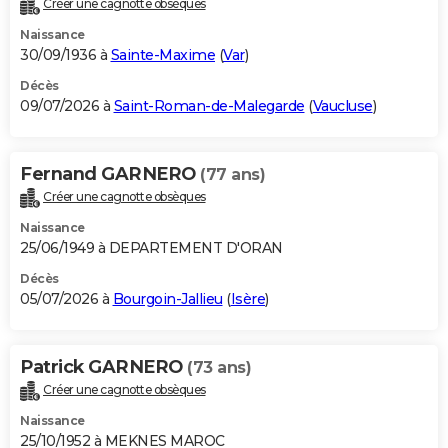
Créer une cagnotte obsèques
City break
Voyage de noces
Climat
Destinations
Voyage nature
Forum
+
PHOTO
Naissance
30/09/1936 à
Sainte-Maxime
(
Var
)
GUIDES D'ACHAT
Décès
09/07/2026 à
Saint-Roman-de-Malegarde
(
Vaucluse
)
BONS PLANS
CARTE DE VOEUX
Fernand GARNERO
(77 ans)
Carte Bonne année
Carte Pâques
Carte de Noël
Carte Saint-Valentin
Carte d'anniversaire
DICTIONNAIRE
Créer une cagnotte obsèques
Biographies
Expressions
Dictionnaire
Citations
Proverbes
PROGRAMME TV
Naissance
25/06/1949 à DEPARTEMENT D'ORAN
COPAINS D'AVANT
Décès
05/07/2026 à
Bourgoin-Jallieu
(
Isère
)
Se connecter
Collèges
Universités
Service militaire
S'inscrire
Lycées
Primaires
Entreprises
Avis de recherche
AVIS DE DÉCÈS
FORUM
Patrick GARNERO
(73 ans)
Lifestyle
Sport
Television
Cinema
Bricolage
Culture
Auto
Voyage
Créer une cagnotte obsèques
Naissance
25/10/1952 à MEKNES MAROC