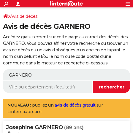
ACTUALITÉS
Connexion
S'inscrire
Avis de décès
Rechercher
Société
Education
Villes
Politique
Faits Divers
Monde
+
SPORT
Avis de décès GARNERO
Football
Cyclisme
Forum
Coupe du monde 2026
Tennis
Rugby
CULTURE
Accédez gratuitement sur cette page au carnet des décès des
TNT
Cinéma
Musique
Programme TV
Streaming
Sorties cinéma
+
GARNERO. Vous pouvez affiner votre recherche ou trouver un
FINANCE
avis de décès ou un avis d'obsèques plus ancien en tapant le
Impôts
Immobilier
Banque
Crédit
Retraite
Epargne
Risques naturels par ville
Assurance
AUTO
nom d'un défunt et/ou le nom ou le code postal d'une
commune dans le moteur de recherche ci-dessous.
Réserver un essai
Berlines
Forum auto
Essais
Citadines
SUV
+
HIGH-TECH
Meilleur smartphone
Ordinateurs
Guide high-tech
Mobiles
Internet
Jeux vidéo
+
BRICOLAGE
Aménagement intérieur
Cuisine
Jardinage
+
Forum
Extérieur
Salle de bains
Rangement
WEEK-END
Escapades
Expositions
Week-end nature
Guides de France
Patrimoine
Musées
+
LIFESTYLE
NOUVEAU :
publiez un
avis de décès gratuit
sur
Linternaute.com
Bien-être
Mode
+
Art de vivre
Loisirs
Modes de vie
SANTE
Josephine GARNERO
Guide de la santé
Médicaments
+
Alimentation
Maladies
Sommeil
(89 ans)
VOYAGE