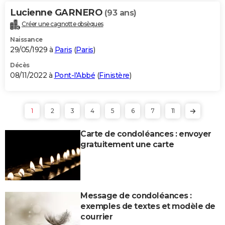
Lucienne GARNERO
(93 ans)
Créer une cagnotte obsèques
Naissance
29/05/1929 à
Paris
(
Paris
)
Décès
08/11/2022 à
Pont-l'Abbé
(
Finistère
)
1
2
3
4
5
6
7
11
Carte de condoléances : envoyer
gratuitement une carte
Message de condoléances :
exemples de textes et modèle de
courrier