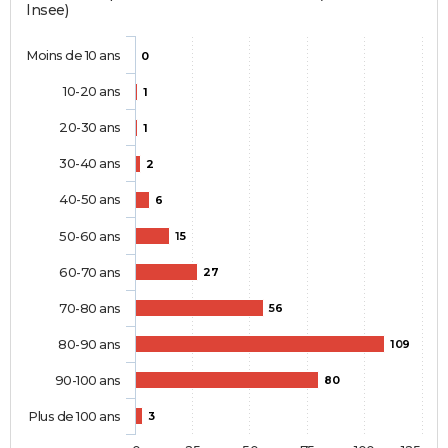
Insee)
Moins de 10 ans
0
10-20 ans
1
20-30 ans
1
30-40 ans
2
40-50 ans
6
50-60 ans
15
60-70 ans
27
70-80 ans
56
80-90 ans
109
90-100 ans
80
Plus de 100 ans
3