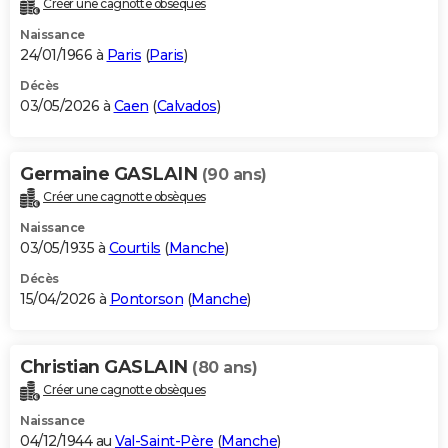
Créer une cagnotte obsèques
City break
Voyage de noces
Climat
Destinations
Voyage nature
Forum
+
PHOTO
Naissance
24/01/1966 à
Paris
(
Paris
)
GUIDES D'ACHAT
Décès
03/05/2026 à
Caen
(
Calvados
)
BONS PLANS
CARTE DE VOEUX
Germaine GASLAIN
(90 ans)
Carte Bonne année
Carte Pâques
Carte de Noël
Carte Saint-Valentin
Carte d'anniversaire
DICTIONNAIRE
Créer une cagnotte obsèques
Biographies
Expressions
Dictionnaire
Citations
Proverbes
PROGRAMME TV
Naissance
03/05/1935 à
Courtils
(
Manche
)
COPAINS D'AVANT
Décès
15/04/2026 à
Pontorson
(
Manche
)
Se connecter
Collèges
Universités
Service militaire
S'inscrire
Lycées
Primaires
Entreprises
Avis de recherche
AVIS DE DÉCÈS
FORUM
Christian GASLAIN
(80 ans)
Lifestyle
Sport
Television
Cinema
Bricolage
Culture
Auto
Voyage
Créer une cagnotte obsèques
Naissance
04/12/1944 au
Val-Saint-Père
(
Manche
)