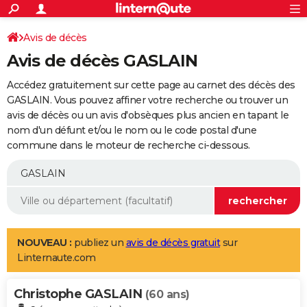
ACTUALITÉS
Connexion
S'inscrire
Avis de décès
Rechercher
Société
Education
Villes
Politique
Faits Divers
Monde
+
SPORT
Avis de décès GASLAIN
Football
Cyclisme
Forum
Coupe du monde 2026
Tennis
Rugby
CULTURE
Accédez gratuitement sur cette page au carnet des décès des
TNT
Cinéma
Musique
Programme TV
Streaming
Sorties cinéma
+
GASLAIN. Vous pouvez affiner votre recherche ou trouver un
FINANCE
avis de décès ou un avis d'obsèques plus ancien en tapant le
Impôts
Immobilier
Banque
Crédit
Retraite
Epargne
Risques naturels par ville
Assurance
AUTO
nom d'un défunt et/ou le nom ou le code postal d'une
commune dans le moteur de recherche ci-dessous.
Réserver un essai
Berlines
Forum auto
Essais
Citadines
SUV
+
HIGH-TECH
Meilleur smartphone
Ordinateurs
Guide high-tech
Mobiles
Internet
Jeux vidéo
+
BRICOLAGE
Aménagement intérieur
Cuisine
Jardinage
+
Forum
Extérieur
Salle de bains
Rangement
WEEK-END
Escapades
Expositions
Week-end nature
Guides de France
Patrimoine
Musées
+
LIFESTYLE
NOUVEAU :
publiez un
avis de décès gratuit
sur
Linternaute.com
Bien-être
Mode
+
Art de vivre
Loisirs
Modes de vie
SANTE
Christophe GASLAIN
Guide de la santé
Médicaments
+
Alimentation
Maladies
Sommeil
(60 ans)
VOYAGE