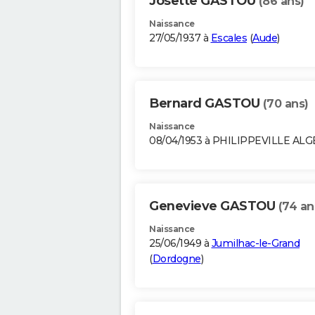
Josette GASTOU
(86 ans)
Naissance
27/05/1937 à
Escales
(
Aude
)
Bernard GASTOU
(70 ans)
Naissance
08/04/1953 à PHILIPPEVILLE ALG
Genevieve GASTOU
(74 an
Naissance
25/06/1949 à
Jumilhac-le-Grand
(
Dordogne
)