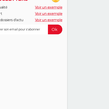
alité
Voir un exemple
rt
Voir un exemple
dossiers d'actu
Voir un exemple