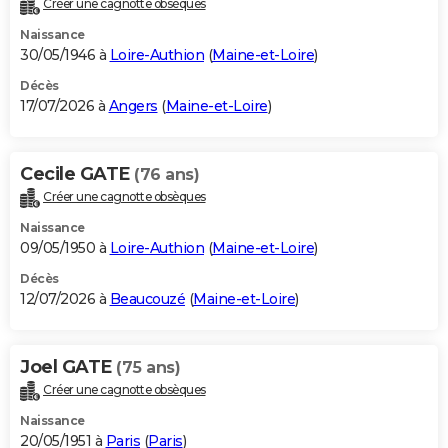
Créer une cagnotte obsèques
City break
Voyage de noces
Climat
Destinations
Voyage nature
Forum
+
PHOTO
Naissance
30/05/1946 à
Loire-Authion
(
Maine-et-Loire
)
GUIDES D'ACHAT
Décès
17/07/2026 à
Angers
(
Maine-et-Loire
)
BONS PLANS
CARTE DE VOEUX
Cecile GATE
(76 ans)
Carte Bonne année
Carte Pâques
Carte de Noël
Carte Saint-Valentin
Carte d'anniversaire
DICTIONNAIRE
Créer une cagnotte obsèques
Biographies
Expressions
Dictionnaire
Citations
Proverbes
PROGRAMME TV
Naissance
09/05/1950 à
Loire-Authion
(
Maine-et-Loire
)
COPAINS D'AVANT
Décès
12/07/2026 à
Beaucouzé
(
Maine-et-Loire
)
Se connecter
Collèges
Universités
Service militaire
S'inscrire
Lycées
Primaires
Entreprises
Avis de recherche
AVIS DE DÉCÈS
FORUM
Joel GATE
(75 ans)
Lifestyle
Sport
Television
Cinema
Bricolage
Culture
Auto
Voyage
Créer une cagnotte obsèques
Naissance
20/05/1951 à
Paris
(
Paris
)