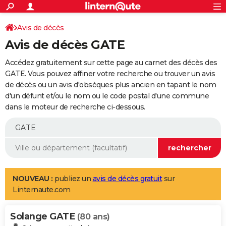
ACTUALITÉS
Connexion
S'inscrire
Avis de décès
Rechercher
Société
Education
Villes
Politique
Faits Divers
Monde
+
SPORT
Avis de décès GATE
Football
Cyclisme
Forum
Coupe du monde 2026
Tennis
Rugby
CULTURE
Accédez gratuitement sur cette page au carnet des décès des
TNT
Cinéma
Musique
Programme TV
Streaming
Sorties cinéma
+
GATE. Vous pouvez affiner votre recherche ou trouver un avis
FINANCE
de décès ou un avis d'obsèques plus ancien en tapant le nom
Impôts
Immobilier
Banque
Crédit
Retraite
Epargne
Risques naturels par ville
Assurance
AUTO
d'un défunt et/ou le nom ou le code postal d'une commune
dans le moteur de recherche ci-dessous.
Réserver un essai
Berlines
Forum auto
Essais
Citadines
SUV
+
HIGH-TECH
Meilleur smartphone
Ordinateurs
Guide high-tech
Mobiles
Internet
Jeux vidéo
+
BRICOLAGE
Aménagement intérieur
Cuisine
Jardinage
+
Forum
Extérieur
Salle de bains
Rangement
WEEK-END
Escapades
Expositions
Week-end nature
Guides de France
Patrimoine
Musées
+
LIFESTYLE
NOUVEAU :
publiez un
avis de décès gratuit
sur
Linternaute.com
Bien-être
Mode
+
Art de vivre
Loisirs
Modes de vie
SANTE
Solange GATE
Guide de la santé
Médicaments
+
Alimentation
Maladies
Sommeil
(80 ans)
VOYAGE