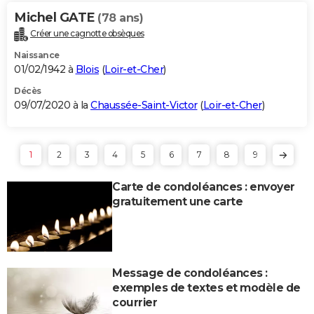
Michel GATE
(78 ans)
Créer une cagnotte obsèques
Naissance
01/02/1942 à
Blois
(
Loir-et-Cher
)
Décès
09/07/2020 à la
Chaussée-Saint-Victor
(
Loir-et-Cher
)
1
2
3
4
5
6
7
8
9
Carte de condoléances : envoyer
gratuitement une carte
Message de condoléances :
exemples de textes et modèle de
courrier