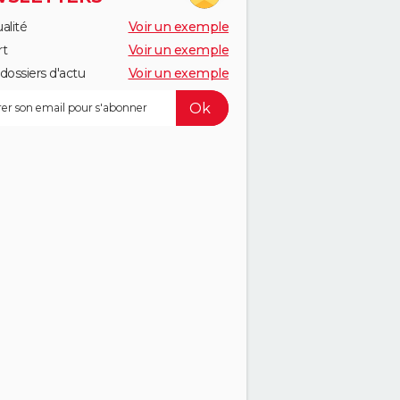
alité
Voir un exemple
rt
Voir un exemple
dossiers d'actu
Voir un exemple