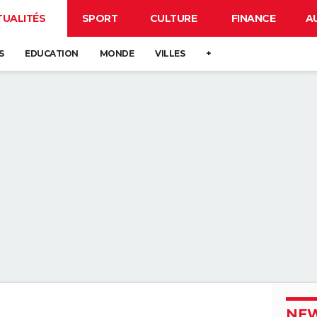
TUALITÉS
SPORT
CULTURE
FINANCE
A
S
EDUCATION
MONDE
VILLES
+
NEW