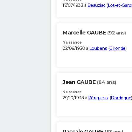
17/07/1933 à
Beauziac
(
Lot-et-Gar
Marcelle GAUBE
(92 ans)
Naissance
22/06/1930 à
Loubens
(
Gironde
)
Jean GAUBE
(84 ans)
Naissance
29/10/1938 à
Périgueux
(
Dordogne
Pascale GAUBE
(53 ans)