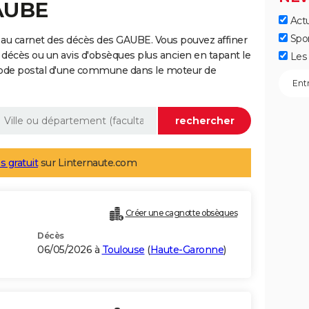
GAUBE
Actu
Spo
 au carnet des décès des GAUBE. Vous pouvez affiner
 décès ou un avis d'obsèques plus ancien en tapant le
Les 
code postal d'une commune dans le moteur de
s gratuit
sur Linternaute.com
Créer une cagnotte obsèques
Décès
06/05/2026 à
Toulouse
(
Haute-Garonne
)