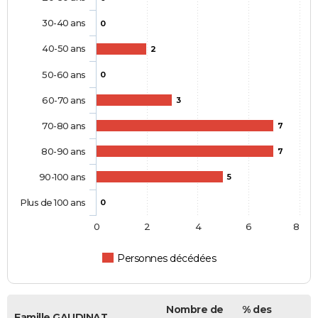
30-40 ans
0
40-50 ans
2
50-60 ans
0
60-70 ans
3
70-80 ans
7
80-90 ans
7
90-100 ans
5
Plus de 100 ans
0
0
2
4
6
8
Personnes décédées
Nombre de
% des
Famille GAUDINAT