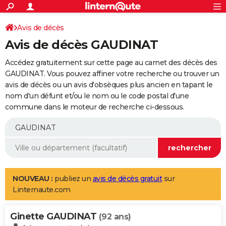
ACTUALITÉS
Connexion
S'inscrire
Avis de décès
Rechercher
Société
Education
Villes
Politique
Faits Divers
Monde
+
SPORT
Avis de décès GAUDINAT
Football
Cyclisme
Forum
Coupe du monde 2026
Tennis
Rugby
CULTURE
Accédez gratuitement sur cette page au carnet des décès des
TNT
Cinéma
Musique
Programme TV
Streaming
Sorties cinéma
+
GAUDINAT. Vous pouvez affiner votre recherche ou trouver un
FINANCE
avis de décès ou un avis d'obsèques plus ancien en tapant le
Impôts
Immobilier
Banque
Crédit
Retraite
Epargne
Risques naturels par ville
Assurance
AUTO
nom d'un défunt et/ou le nom ou le code postal d'une
commune dans le moteur de recherche ci-dessous.
Réserver un essai
Berlines
Forum auto
Essais
Citadines
SUV
+
HIGH-TECH
Meilleur smartphone
Ordinateurs
Guide high-tech
Mobiles
Internet
Jeux vidéo
+
BRICOLAGE
Aménagement intérieur
Cuisine
Jardinage
+
Forum
Extérieur
Salle de bains
Rangement
WEEK-END
Escapades
Expositions
Week-end nature
Guides de France
Patrimoine
Musées
+
LIFESTYLE
NOUVEAU :
publiez un
avis de décès gratuit
sur
Linternaute.com
Bien-être
Mode
+
Art de vivre
Loisirs
Modes de vie
SANTE
Ginette GAUDINAT
Guide de la santé
Médicaments
+
Alimentation
Maladies
Sommeil
(92 ans)
VOYAGE