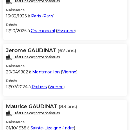
Créer une cagnotte obsèques
City break
Voyage de noces
Climat
Destinations
Voyage nature
Forum
+
PHOTO
Naissance
13/02/1933 à
Paris
(
Paris
)
GUIDES D'ACHAT
Décès
17/10/2025 à
Champcueil
(
Essonne
)
BONS PLANS
CARTE DE VOEUX
Jerome GAUDINAT
(62 ans)
Carte Bonne année
Carte Pâques
Carte de Noël
Carte Saint-Valentin
Carte d'anniversaire
DICTIONNAIRE
Créer une cagnotte obsèques
Biographies
Expressions
Dictionnaire
Citations
Proverbes
PROGRAMME TV
Naissance
20/04/1962 à
Montmorillon
(
Vienne
)
COPAINS D'AVANT
Décès
17/07/2024 à
Poitiers
(
Vienne
)
Se connecter
Collèges
Universités
Service militaire
S'inscrire
Lycées
Primaires
Entreprises
Avis de recherche
AVIS DE DÉCÈS
FORUM
Maurice GAUDINAT
(83 ans)
Lifestyle
Sport
Television
Cinema
Bricolage
Culture
Auto
Voyage
Créer une cagnotte obsèques
Naissance
01/10/1938 à
Sainte-Lizaigne
(
Indre
)