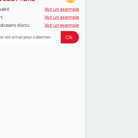
alité
Voir un exemple
rt
Voir un exemple
dossiers d'actu
Voir un exemple