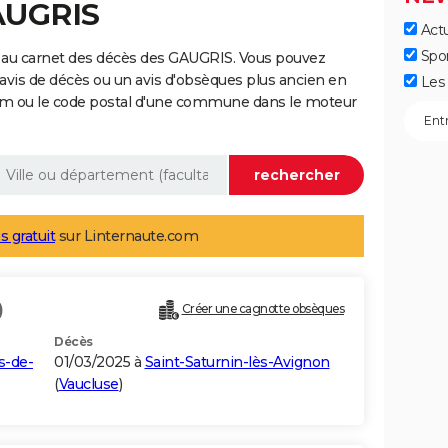
AUGRIS
Actu
Spo
 au carnet des décès des GAUGRIS. Vous pouvez
 avis de décès ou un avis d'obsèques plus ancien en
Les 
nom ou le code postal d'une commune dans le moteur
s gratuit
sur Linternaute.com
)
Créer une cagnotte obsèques
Décès
s-de-
01/03/2025 à
Saint-Saturnin-lès-Avignon
(
Vaucluse
)