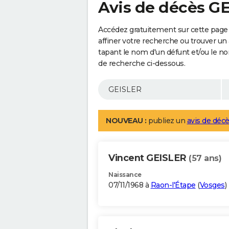
Avis de décès G
Accédez gratuitement sur cette page
affiner votre recherche ou trouver un
tapant le nom d'un défunt et/ou le 
de recherche ci-dessous.
NOUVEAU :
publiez un
avis de décè
Vincent GEISLER
(57 ans)
Naissance
07/11/1968 à
Raon-l'Étape
(
Vosges
)