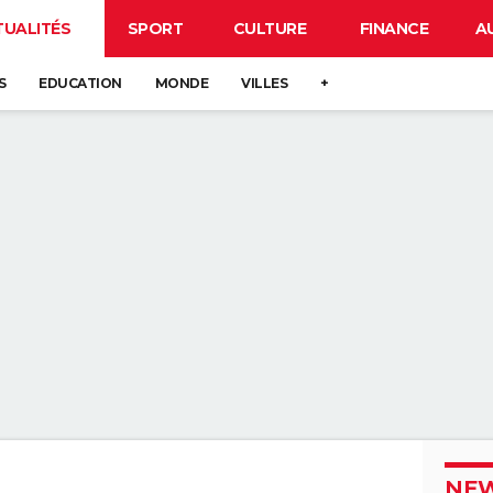
TUALITÉS
SPORT
CULTURE
FINANCE
A
S
EDUCATION
MONDE
VILLES
+
NEW