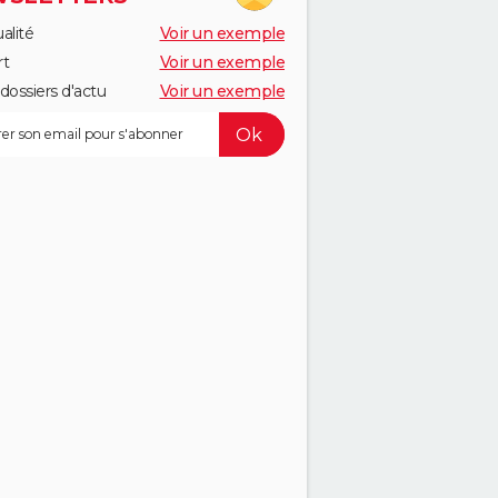
alité
Voir un exemple
rt
Voir un exemple
dossiers d'actu
Voir un exemple