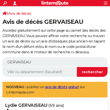
ACTUALITÉS
Connexion
S'inscrire
Avis de décès
Rechercher
Société
Education
Villes
Politique
Faits Divers
Monde
+
SPORT
Avis de décès GERVAISEAU
Football
Cyclisme
Forum
Coupe du monde 2026
Tennis
Rugby
CULTURE
Accédez gratuitement sur cette page au carnet des décès des
TNT
Cinéma
Musique
Programme TV
Streaming
Sorties cinéma
+
GERVAISEAU. Vous pouvez affiner votre recherche ou trouver
FINANCE
un avis de décès ou un avis d'obsèques plus ancien en tapant
Impôts
Immobilier
Banque
Crédit
Retraite
Epargne
Risques naturels par ville
Assurance
AUTO
le nom d'un défunt et/ou le nom ou le code postal d'une
commune dans le moteur de recherche ci-dessous.
Réserver un essai
Berlines
Forum auto
Essais
Citadines
SUV
+
HIGH-TECH
Meilleur smartphone
Ordinateurs
Guide high-tech
Mobiles
Internet
Jeux vidéo
+
BRICOLAGE
Aménagement intérieur
Cuisine
Jardinage
+
Forum
Extérieur
Salle de bains
Rangement
WEEK-END
Escapades
Expositions
Week-end nature
Guides de France
Patrimoine
Musées
+
LIFESTYLE
NOUVEAU :
publiez un
avis de décès gratuit
sur
Linternaute.com
Bien-être
Mode
+
Art de vivre
Loisirs
Modes de vie
SANTE
Lydie GERVAISEAU
Guide de la santé
Médicaments
+
Alimentation
Maladies
Sommeil
(59 ans)
VOYAGE