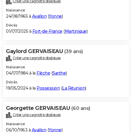
Créer une cagnotte obsèques
City break
Voyage de noces
Climat
Destinations
Voyage nature
Forum
+
PHOTO
Naissance
24/08/1965 à
Avallon
(
Yonne
)
GUIDES D'ACHAT
Décès
01/07/2025 à
Fort-de-France
(
Martinique
)
BONS PLANS
CARTE DE VOEUX
Gaylord GERVAISEAU
(39 ans)
Carte Bonne année
Carte Pâques
Carte de Noël
Carte Saint-Valentin
Carte d'anniversaire
DICTIONNAIRE
Créer une cagnotte obsèques
Biographies
Expressions
Dictionnaire
Citations
Proverbes
PROGRAMME TV
Naissance
04/07/1984 à la
Flèche
(
Sarthe
)
COPAINS D'AVANT
Décès
19/05/2024 à la
Possession
(
La Réunion
)
Se connecter
Collèges
Universités
Service militaire
S'inscrire
Lycées
Primaires
Entreprises
Avis de recherche
AVIS DE DÉCÈS
FORUM
Georgette GERVAISEAU
(60 ans)
Lifestyle
Sport
Television
Cinema
Bricolage
Culture
Auto
Voyage
Créer une cagnotte obsèques
Naissance
06/10/1963 à
Avallon
(
Yonne
)