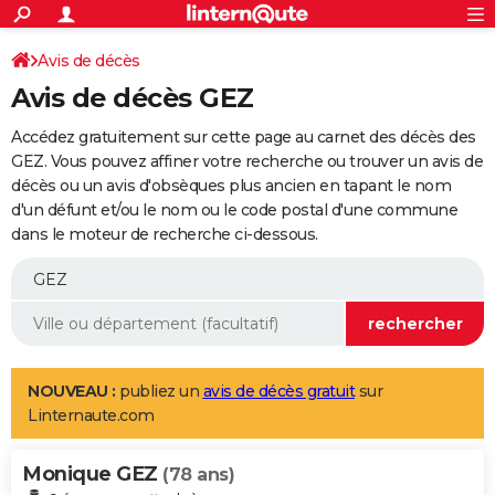
ACTUALITÉS
Connexion
S'inscrire
Avis de décès
Rechercher
Société
Education
Villes
Politique
Faits Divers
Monde
+
SPORT
Avis de décès GEZ
Football
Cyclisme
Forum
Coupe du monde 2026
Tennis
Rugby
CULTURE
Accédez gratuitement sur cette page au carnet des décès des
TNT
Cinéma
Musique
Programme TV
Streaming
Sorties cinéma
+
GEZ. Vous pouvez affiner votre recherche ou trouver un avis de
FINANCE
décès ou un avis d'obsèques plus ancien en tapant le nom
Impôts
Immobilier
Banque
Crédit
Retraite
Epargne
Risques naturels par ville
Assurance
AUTO
d'un défunt et/ou le nom ou le code postal d'une commune
dans le moteur de recherche ci-dessous.
Réserver un essai
Berlines
Forum auto
Essais
Citadines
SUV
+
HIGH-TECH
Meilleur smartphone
Ordinateurs
Guide high-tech
Mobiles
Internet
Jeux vidéo
+
BRICOLAGE
Aménagement intérieur
Cuisine
Jardinage
+
Forum
Extérieur
Salle de bains
Rangement
WEEK-END
Escapades
Expositions
Week-end nature
Guides de France
Patrimoine
Musées
+
LIFESTYLE
NOUVEAU :
publiez un
avis de décès gratuit
sur
Linternaute.com
Bien-être
Mode
+
Art de vivre
Loisirs
Modes de vie
SANTE
Monique GEZ
Guide de la santé
Médicaments
+
Alimentation
Maladies
Sommeil
(78 ans)
VOYAGE