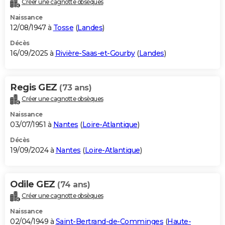
Créer une cagnotte obsèques
City break
Voyage de noces
Climat
Destinations
Voyage nature
Forum
+
PHOTO
Naissance
12/08/1947 à
Tosse
(
Landes
)
GUIDES D'ACHAT
Décès
16/09/2025 à
Rivière-Saas-et-Gourby
(
Landes
)
BONS PLANS
CARTE DE VOEUX
Regis GEZ
(73 ans)
Carte Bonne année
Carte Pâques
Carte de Noël
Carte Saint-Valentin
Carte d'anniversaire
DICTIONNAIRE
Créer une cagnotte obsèques
Biographies
Expressions
Dictionnaire
Citations
Proverbes
PROGRAMME TV
Naissance
03/07/1951 à
Nantes
(
Loire-Atlantique
)
COPAINS D'AVANT
Décès
19/09/2024 à
Nantes
(
Loire-Atlantique
)
Se connecter
Collèges
Universités
Service militaire
S'inscrire
Lycées
Primaires
Entreprises
Avis de recherche
AVIS DE DÉCÈS
FORUM
Odile GEZ
(74 ans)
Lifestyle
Sport
Television
Cinema
Bricolage
Culture
Auto
Voyage
Créer une cagnotte obsèques
Naissance
02/04/1949 à
Saint-Bertrand-de-Comminges
(
Haute-