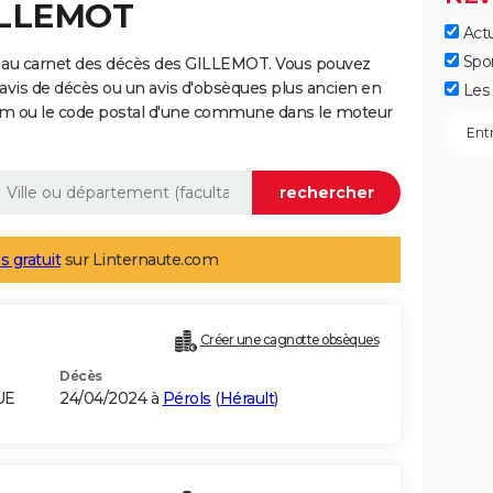
GILLEMOT
Actu
Spo
e au carnet des décès des GILLEMOT. Vous pouvez
 avis de décès ou un avis d'obsèques plus ancien en
Les 
nom ou le code postal d'une commune dans le moteur
s gratuit
sur Linternaute.com
Créer une cagnotte obsèques
Décès
UE
24/04/2024 à
Pérols
(
Hérault
)