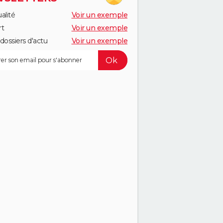
alité
Voir un exemple
rt
Voir un exemple
dossiers d'actu
Voir un exemple