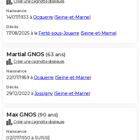
Créer une cagnotte obsèques
City break
Voyage de noces
Climat
Destinations
Voyage nature
Forum
+
PHOTO
Naissance
14/07/1933 à
Ocquerre
(
Seine-et-Marne
)
GUIDES D'ACHAT
Décès
17/08/2025 à la
Ferté-sous-Jouarre
(
Seine-et-Marne
)
BONS PLANS
CARTE DE VOEUX
Martial GNOS
(63 ans)
Carte Bonne année
Carte Pâques
Carte de Noël
Carte Saint-Valentin
Carte d'anniversaire
DICTIONNAIRE
Créer une cagnotte obsèques
Biographies
Expressions
Dictionnaire
Citations
Proverbes
PROGRAMME TV
Naissance
22/07/1959 à
Ocquerre
(
Seine-et-Marne
)
COPAINS D'AVANT
Décès
29/12/2022 à
Jossigny
(
Seine-et-Marne
)
Se connecter
Collèges
Universités
Service militaire
S'inscrire
Lycées
Primaires
Entreprises
Avis de recherche
AVIS DE DÉCÈS
FORUM
Max GNOS
(90 ans)
Lifestyle
Sport
Television
Cinema
Bricolage
Culture
Auto
Voyage
Créer une cagnotte obsèques
Naissance
02/07/1930 à SUISSE