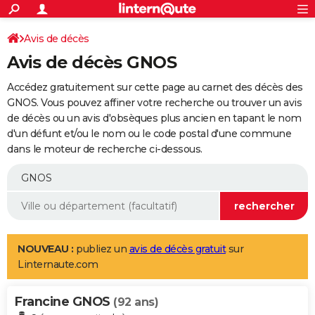
ACTUALITÉS
Connexion
S'inscrire
Avis de décès
Rechercher
Société
Education
Villes
Politique
Faits Divers
Monde
+
SPORT
Avis de décès GNOS
Football
Cyclisme
Forum
Coupe du monde 2026
Tennis
Rugby
CULTURE
Accédez gratuitement sur cette page au carnet des décès des
TNT
Cinéma
Musique
Programme TV
Streaming
Sorties cinéma
+
GNOS. Vous pouvez affiner votre recherche ou trouver un avis
FINANCE
de décès ou un avis d'obsèques plus ancien en tapant le nom
Impôts
Immobilier
Banque
Crédit
Retraite
Epargne
Risques naturels par ville
Assurance
AUTO
d'un défunt et/ou le nom ou le code postal d'une commune
dans le moteur de recherche ci-dessous.
Réserver un essai
Berlines
Forum auto
Essais
Citadines
SUV
+
HIGH-TECH
Meilleur smartphone
Ordinateurs
Guide high-tech
Mobiles
Internet
Jeux vidéo
+
BRICOLAGE
Aménagement intérieur
Cuisine
Jardinage
+
Forum
Extérieur
Salle de bains
Rangement
WEEK-END
Escapades
Expositions
Week-end nature
Guides de France
Patrimoine
Musées
+
LIFESTYLE
NOUVEAU :
publiez un
avis de décès gratuit
sur
Linternaute.com
Bien-être
Mode
+
Art de vivre
Loisirs
Modes de vie
SANTE
Francine GNOS
Guide de la santé
Médicaments
+
Alimentation
Maladies
Sommeil
(92 ans)
VOYAGE