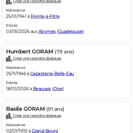
Créer une cagnotte obsèques
City break
Voyage de noces
Climat
Destinations
Voyage nature
Forum
+
PHOTO
Naissance
25/01/1941 à
Pointe-à-Pitre
GUIDES D'ACHAT
Décès
03/05/2026 aux
Abymes
(
Guadeloupe
)
BONS PLANS
CARTE DE VOEUX
Humbert GORAM
(79 ans)
Carte Bonne année
Carte Pâques
Carte de Noël
Carte Saint-Valentin
Carte d'anniversaire
DICTIONNAIRE
Créer une cagnotte obsèques
Biographies
Expressions
Dictionnaire
Citations
Proverbes
PROGRAMME TV
Naissance
25/11/1946 à
Capesterre-Belle-Eau
COPAINS D'AVANT
Décès
18/03/2026 à
Beauvais
(
Oise
)
Se connecter
Collèges
Universités
Service militaire
S'inscrire
Lycées
Primaires
Entreprises
Avis de recherche
AVIS DE DÉCÈS
FORUM
Basile GORAM
(91 ans)
Lifestyle
Sport
Television
Cinema
Bricolage
Culture
Auto
Voyage
Créer une cagnotte obsèques
Naissance
02/01/1935 à
Grand-Bourg