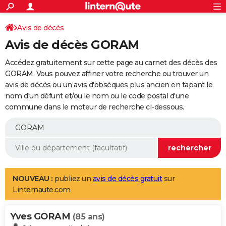
ACTUALITÉS
Connexion
S'inscrire
Avis de décès
Rechercher
Société
Education
Villes
Politique
Faits Divers
Monde
+
SPORT
Avis de décès GORAM
Football
Cyclisme
Forum
Coupe du monde 2026
Tennis
Rugby
CULTURE
Accédez gratuitement sur cette page au carnet des décès des
TNT
Cinéma
Musique
Programme TV
Streaming
Sorties cinéma
+
GORAM. Vous pouvez affiner votre recherche ou trouver un
FINANCE
avis de décès ou un avis d'obsèques plus ancien en tapant le
Impôts
Immobilier
Banque
Crédit
Retraite
Epargne
Risques naturels par ville
Assurance
AUTO
nom d'un défunt et/ou le nom ou le code postal d'une
commune dans le moteur de recherche ci-dessous.
Réserver un essai
Berlines
Forum auto
Essais
Citadines
SUV
+
HIGH-TECH
Meilleur smartphone
Ordinateurs
Guide high-tech
Mobiles
Internet
Jeux vidéo
+
BRICOLAGE
Aménagement intérieur
Cuisine
Jardinage
+
Forum
Extérieur
Salle de bains
Rangement
WEEK-END
Escapades
Expositions
Week-end nature
Guides de France
Patrimoine
Musées
+
LIFESTYLE
NOUVEAU :
publiez un
avis de décès gratuit
sur
Linternaute.com
Bien-être
Mode
+
Art de vivre
Loisirs
Modes de vie
SANTE
Yves GORAM
Guide de la santé
Médicaments
+
Alimentation
Maladies
Sommeil
(85 ans)
VOYAGE