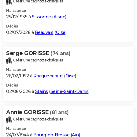
Créer une cagnotte obsèques
City break
Voyage de noces
Climat
Destinations
Voyage nature
Forum
+
PHOTO
Naissance
25/12/1935 à
Sissonne
(
Aisne
)
GUIDES D'ACHAT
Décès
02/07/2026 à
Beauvais
(
Oise
)
BONS PLANS
CARTE DE VOEUX
Serge GORISSE
(74 ans)
Carte Bonne année
Carte Pâques
Carte de Noël
Carte Saint-Valentin
Carte d'anniversaire
DICTIONNAIRE
Créer une cagnotte obsèques
Biographies
Expressions
Dictionnaire
Citations
Proverbes
PROGRAMME TV
Naissance
26/02/1952 à
Rocquencourt
(
Oise
)
COPAINS D'AVANT
Décès
02/06/2026 à
Stains
(
Seine-Saint-Denis
)
Se connecter
Collèges
Universités
Service militaire
S'inscrire
Lycées
Primaires
Entreprises
Avis de recherche
AVIS DE DÉCÈS
FORUM
Annie GORISSE
(81 ans)
Lifestyle
Sport
Television
Cinema
Bricolage
Culture
Auto
Voyage
Créer une cagnotte obsèques
Naissance
24/07/1944 à
Bourg-en-Bresse
(
Ain
)