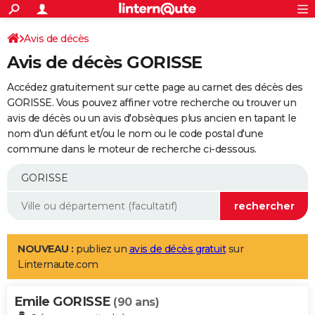
ACTUALITÉS
Connexion
S'inscrire
Avis de décès
Rechercher
Société
Education
Villes
Politique
Faits Divers
Monde
+
SPORT
Avis de décès GORISSE
Football
Cyclisme
Forum
Coupe du monde 2026
Tennis
Rugby
CULTURE
Accédez gratuitement sur cette page au carnet des décès des
TNT
Cinéma
Musique
Programme TV
Streaming
Sorties cinéma
+
GORISSE. Vous pouvez affiner votre recherche ou trouver un
FINANCE
avis de décès ou un avis d'obsèques plus ancien en tapant le
Impôts
Immobilier
Banque
Crédit
Retraite
Epargne
Risques naturels par ville
Assurance
AUTO
nom d'un défunt et/ou le nom ou le code postal d'une
commune dans le moteur de recherche ci-dessous.
Réserver un essai
Berlines
Forum auto
Essais
Citadines
SUV
+
HIGH-TECH
Meilleur smartphone
Ordinateurs
Guide high-tech
Mobiles
Internet
Jeux vidéo
+
BRICOLAGE
Aménagement intérieur
Cuisine
Jardinage
+
Forum
Extérieur
Salle de bains
Rangement
WEEK-END
Escapades
Expositions
Week-end nature
Guides de France
Patrimoine
Musées
+
LIFESTYLE
NOUVEAU :
publiez un
avis de décès gratuit
sur
Linternaute.com
Bien-être
Mode
+
Art de vivre
Loisirs
Modes de vie
SANTE
Emile GORISSE
Guide de la santé
Médicaments
+
Alimentation
Maladies
Sommeil
(90 ans)
VOYAGE