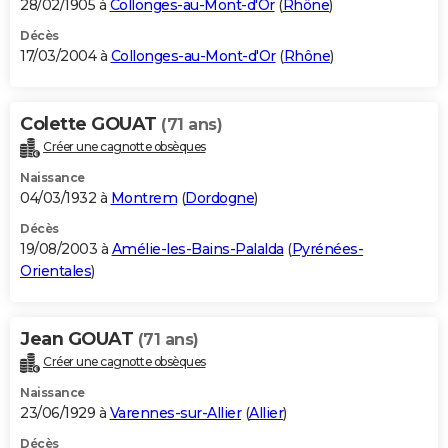
28/02/1905 à
Collonges-au-Mont-d'Or
(
Rhône
)
Décès
17/03/2004 à
Collonges-au-Mont-d'Or
(
Rhône
)
Colette GOUAT
(71 ans)
Créer une cagnotte obsèques
Naissance
04/03/1932 à
Montrem
(
Dordogne
)
Décès
19/08/2003 à
Amélie-les-Bains-Palalda
(
Pyrénées-
Orientales
)
Jean GOUAT
(71 ans)
Créer une cagnotte obsèques
Naissance
23/06/1929 à
Varennes-sur-Allier
(
Allier
)
Décès