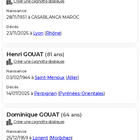
Créer une cagnotte obsèques
City break
Voyage de noces
Climat
Destinations
Voyage nature
Forum
+
PHOTO
Naissance
28/11/1931 à CASABLANCA MAROC
GUIDES D'ACHAT
Décès
23/11/2025 à
Lyon
(
Rhône
)
BONS PLANS
CARTE DE VOEUX
Henri GOUAT
(81 ans)
Carte Bonne année
Carte Pâques
Carte de Noël
Carte Saint-Valentin
Carte d'anniversaire
DICTIONNAIRE
Créer une cagnotte obsèques
Biographies
Expressions
Dictionnaire
Citations
Proverbes
PROGRAMME TV
Naissance
03/02/1944 à
Saint-Menoux
(
Allier
)
COPAINS D'AVANT
Décès
14/07/2025 à
Perpignan
(
Pyrénées-Orientales
)
Se connecter
Collèges
Universités
Service militaire
S'inscrire
Lycées
Primaires
Entreprises
Avis de recherche
AVIS DE DÉCÈS
FORUM
Dominique GOUAT
(64 ans)
Lifestyle
Sport
Television
Cinema
Bricolage
Culture
Auto
Voyage
Créer une cagnotte obsèques
Naissance
25/12/1959 à
Lorient
(
Morbihan
)