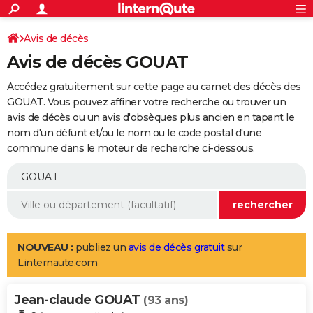
ACTUALITÉS
Connexion
S'inscrire
Avis de décès
Rechercher
Société
Education
Villes
Politique
Faits Divers
Monde
+
SPORT
Avis de décès GOUAT
Football
Cyclisme
Forum
Coupe du monde 2026
Tennis
Rugby
CULTURE
Accédez gratuitement sur cette page au carnet des décès des
TNT
Cinéma
Musique
Programme TV
Streaming
Sorties cinéma
+
GOUAT. Vous pouvez affiner votre recherche ou trouver un
FINANCE
avis de décès ou un avis d'obsèques plus ancien en tapant le
Impôts
Immobilier
Banque
Crédit
Retraite
Epargne
Risques naturels par ville
Assurance
AUTO
nom d'un défunt et/ou le nom ou le code postal d'une
commune dans le moteur de recherche ci-dessous.
Réserver un essai
Berlines
Forum auto
Essais
Citadines
SUV
+
HIGH-TECH
Meilleur smartphone
Ordinateurs
Guide high-tech
Mobiles
Internet
Jeux vidéo
+
BRICOLAGE
Aménagement intérieur
Cuisine
Jardinage
+
Forum
Extérieur
Salle de bains
Rangement
WEEK-END
Escapades
Expositions
Week-end nature
Guides de France
Patrimoine
Musées
+
LIFESTYLE
NOUVEAU :
publiez un
avis de décès gratuit
sur
Linternaute.com
Bien-être
Mode
+
Art de vivre
Loisirs
Modes de vie
SANTE
Jean-claude GOUAT
Guide de la santé
Médicaments
+
Alimentation
Maladies
Sommeil
(93 ans)
VOYAGE