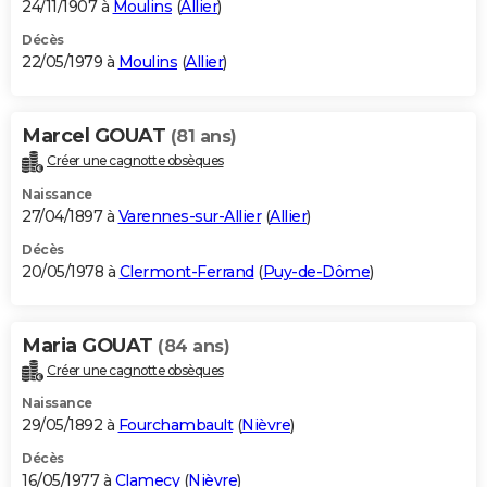
24/11/1907 à
Moulins
(
Allier
)
Décès
22/05/1979 à
Moulins
(
Allier
)
Marcel GOUAT
(81 ans)
Créer une cagnotte obsèques
Naissance
27/04/1897 à
Varennes-sur-Allier
(
Allier
)
Décès
20/05/1978 à
Clermont-Ferrand
(
Puy-de-Dôme
)
Maria GOUAT
(84 ans)
Créer une cagnotte obsèques
Naissance
29/05/1892 à
Fourchambault
(
Nièvre
)
Décès
16/05/1977 à
Clamecy
(
Nièvre
)