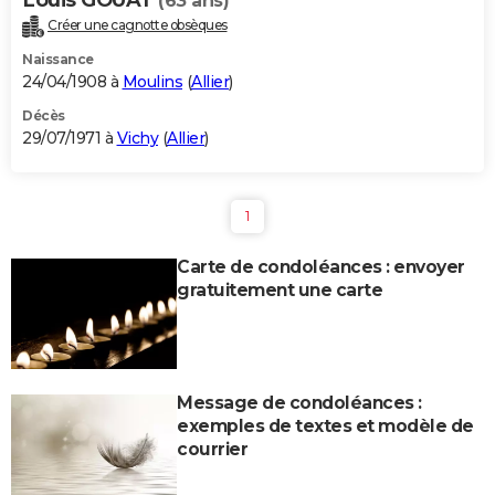
Louis GOUAT
(63 ans)
Créer une cagnotte obsèques
Naissance
24/04/1908 à
Moulins
(
Allier
)
Décès
29/07/1971 à
Vichy
(
Allier
)
1
Carte de condoléances : envoyer
gratuitement une carte
Message de condoléances :
exemples de textes et modèle de
courrier