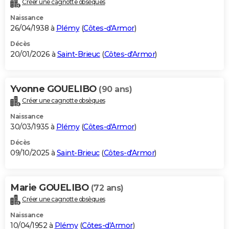
Créer une cagnotte obsèques
City break
Voyage de noces
Climat
Destinations
Voyage nature
Forum
+
PHOTO
Naissance
26/04/1938 à
Plémy
(
Côtes-d'Armor
)
GUIDES D'ACHAT
Décès
20/01/2026 à
Saint-Brieuc
(
Côtes-d'Armor
)
BONS PLANS
CARTE DE VOEUX
Yvonne GOUELIBO
(90 ans)
Carte Bonne année
Carte Pâques
Carte de Noël
Carte Saint-Valentin
Carte d'anniversaire
DICTIONNAIRE
Créer une cagnotte obsèques
Biographies
Expressions
Dictionnaire
Citations
Proverbes
PROGRAMME TV
Naissance
30/03/1935 à
Plémy
(
Côtes-d'Armor
)
COPAINS D'AVANT
Décès
09/10/2025 à
Saint-Brieuc
(
Côtes-d'Armor
)
Se connecter
Collèges
Universités
Service militaire
S'inscrire
Lycées
Primaires
Entreprises
Avis de recherche
AVIS DE DÉCÈS
FORUM
Marie GOUELIBO
(72 ans)
Lifestyle
Sport
Television
Cinema
Bricolage
Culture
Auto
Voyage
Créer une cagnotte obsèques
Naissance
10/04/1952 à
Plémy
(
Côtes-d'Armor
)