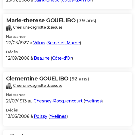
25/07/2008 à
Saint-Brieuc
(
Côtes-d'Armor
)
Marie-therese GOUELIBO
(79 ans)
Créer une cagnotte obsèques
Naissance
22/03/1927 à
Villuis
(
Seine-et-Marne
)
Décès
12/09/2006 à
Beaune
(
Côte-d'Or
)
Clementine GOUELIBO
(92 ans)
Créer une cagnotte obsèques
Naissance
21/07/1913 au
Chesnay-Rocquencourt
(
Yvelines
)
Décès
13/03/2006 à
Poissy
(
Yvelines
)