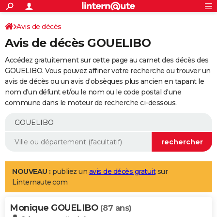
ACTUALITÉS
Connexion
S'inscrire
Avis de décès
Rechercher
Société
Education
Villes
Politique
Faits Divers
Monde
+
SPORT
Avis de décès GOUELIBO
Football
Cyclisme
Forum
Coupe du monde 2026
Tennis
Rugby
CULTURE
Accédez gratuitement sur cette page au carnet des décès des
TNT
Cinéma
Musique
Programme TV
Streaming
Sorties cinéma
+
GOUELIBO. Vous pouvez affiner votre recherche ou trouver un
FINANCE
avis de décès ou un avis d'obsèques plus ancien en tapant le
Impôts
Immobilier
Banque
Crédit
Retraite
Epargne
Risques naturels par ville
Assurance
AUTO
nom d'un défunt et/ou le nom ou le code postal d'une
commune dans le moteur de recherche ci-dessous.
Réserver un essai
Berlines
Forum auto
Essais
Citadines
SUV
+
HIGH-TECH
Meilleur smartphone
Ordinateurs
Guide high-tech
Mobiles
Internet
Jeux vidéo
+
BRICOLAGE
Aménagement intérieur
Cuisine
Jardinage
+
Forum
Extérieur
Salle de bains
Rangement
WEEK-END
Escapades
Expositions
Week-end nature
Guides de France
Patrimoine
Musées
+
LIFESTYLE
NOUVEAU :
publiez un
avis de décès gratuit
sur
Linternaute.com
Bien-être
Mode
+
Art de vivre
Loisirs
Modes de vie
SANTE
Monique GOUELIBO
Guide de la santé
Médicaments
+
Alimentation
Maladies
Sommeil
(87 ans)
VOYAGE