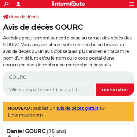
ACTUALITÉS
Connexion
S'inscrire
Avis de décès
Rechercher
Société
Education
Villes
Politique
Faits Divers
Monde
+
SPORT
Avis de décès GOURC
Football
Cyclisme
Forum
Coupe du monde 2026
Tennis
Rugby
CULTURE
Accédez gratuitement sur cette page au carnet des décès des
TNT
Cinéma
Musique
Programme TV
Streaming
Sorties cinéma
+
GOURC. Vous pouvez affiner votre recherche ou trouver un
FINANCE
avis de décès ou un avis d'obsèques plus ancien en tapant le
Impôts
Immobilier
Banque
Crédit
Retraite
Epargne
Risques naturels par ville
Assurance
AUTO
nom d'un défunt et/ou le nom ou le code postal d'une
commune dans le moteur de recherche ci-dessous.
Réserver un essai
Berlines
Forum auto
Essais
Citadines
SUV
+
HIGH-TECH
Meilleur smartphone
Ordinateurs
Guide high-tech
Mobiles
Internet
Jeux vidéo
+
BRICOLAGE
Aménagement intérieur
Cuisine
Jardinage
+
Forum
Extérieur
Salle de bains
Rangement
WEEK-END
Escapades
Expositions
Week-end nature
Guides de France
Patrimoine
Musées
+
LIFESTYLE
NOUVEAU :
publiez un
avis de décès gratuit
sur
Linternaute.com
Bien-être
Mode
+
Art de vivre
Loisirs
Modes de vie
SANTE
Daniel GOURC
Guide de la santé
Médicaments
+
Alimentation
Maladies
Sommeil
(75 ans)
VOYAGE