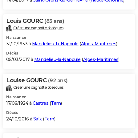
17/04/2017 à
Saint-Orens-de-Gameville
(
Haute-Garonne
)
Louis GOURC
(83 ans)
Créer une cagnotte obsèques
Naissance
31/10/1933 à
Mandelieu-la-Napoule
(
Alpes-Maritimes
)
Décès
05/03/2017 à
Mandelieu-la-Napoule
(
Alpes-Maritimes
)
Louise GOURC
(92 ans)
Créer une cagnotte obsèques
Naissance
17/06/1924 à
Castres
(
Tarn
)
Décès
24/10/2016 à
Saïx
(
Tarn
)