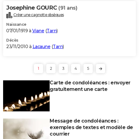
Josephine GOURC
(91 ans)
Créer une cagnotte obsèques
Naissance
07/01/1919 à
Viane
(
Tarn
)
Décès
23/11/2010 à
Lacaune
(
Tarn
)
1
2
3
4
5
Carte de condoléances : envoyer
gratuitement une carte
Message de condoléances :
exemples de textes et modèle de
courrier