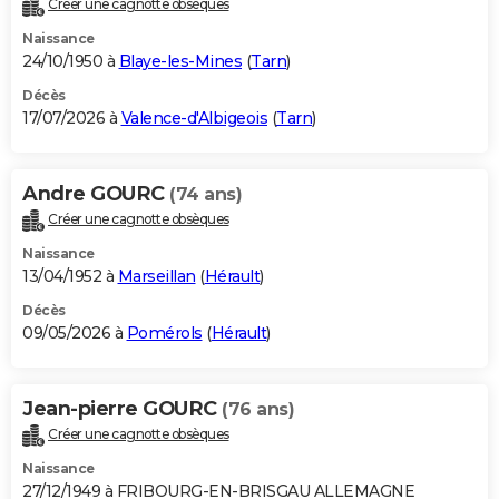
Créer une cagnotte obsèques
City break
Voyage de noces
Climat
Destinations
Voyage nature
Forum
+
PHOTO
Naissance
24/10/1950 à
Blaye-les-Mines
(
Tarn
)
GUIDES D'ACHAT
Décès
17/07/2026 à
Valence-d'Albigeois
(
Tarn
)
BONS PLANS
CARTE DE VOEUX
Andre GOURC
(74 ans)
Carte Bonne année
Carte Pâques
Carte de Noël
Carte Saint-Valentin
Carte d'anniversaire
DICTIONNAIRE
Créer une cagnotte obsèques
Biographies
Expressions
Dictionnaire
Citations
Proverbes
PROGRAMME TV
Naissance
13/04/1952 à
Marseillan
(
Hérault
)
COPAINS D'AVANT
Décès
09/05/2026 à
Pomérols
(
Hérault
)
Se connecter
Collèges
Universités
Service militaire
S'inscrire
Lycées
Primaires
Entreprises
Avis de recherche
AVIS DE DÉCÈS
FORUM
Jean-pierre GOURC
(76 ans)
Lifestyle
Sport
Television
Cinema
Bricolage
Culture
Auto
Voyage
Créer une cagnotte obsèques
Naissance
27/12/1949 à FRIBOURG-EN-BRISGAU ALLEMAGNE