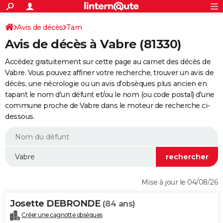
ACTUALITÉS
Connexion
S'inscrire
Avis de décès
Tarn
Rechercher
Société
Education
Villes
Politique
Faits Divers
Monde
+
SPORT
Avis de décès à Vabre (81330)
Football
Cyclisme
Forum
Coupe du monde 2026
Tennis
Rugby
CULTURE
Accédez gratuitement sur cette page au carnet des décès de
TNT
Cinéma
Musique
Programme TV
Streaming
Sorties cinéma
+
Vabre. Vous pouvez affiner votre recherche, trouver un avis de
FINANCE
décès, une nécrologie ou un avis d'obsèques plus ancien en
Impôts
Immobilier
Banque
Crédit
Retraite
Epargne
Risques naturels par ville
Assurance
AUTO
tapant le nom d'un défunt et/ou le nom (ou code postal) d'une
commune proche de Vabre dans le moteur de recherche ci-
Réserver un essai
Berlines
Forum auto
Essais
Citadines
SUV
+
HIGH-TECH
dessous.
Meilleur smartphone
Ordinateurs
Guide high-tech
Mobiles
Internet
Jeux vidéo
+
BRICOLAGE
Aménagement intérieur
Cuisine
Jardinage
+
Forum
Extérieur
Salle de bains
Rangement
WEEK-END
Escapades
Expositions
Week-end nature
Guides de France
Patrimoine
Musées
+
LIFESTYLE
Mise à jour le 04/08/26
Bien-être
Mode
+
Art de vivre
Loisirs
Modes de vie
SANTE
Josette DEBRONDE
(84 ans)
Guide de la santé
Médicaments
+
Alimentation
Maladies
Sommeil
VOYAGE
Créer une cagnotte obsèques