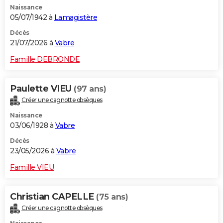
Naissance
City break
Voyage de noces
Climat
Destinations
Voyage nature
Forum
+
PHOTO
05/07/1942 à
Lamagistère
GUIDES D'ACHAT
Décès
21/07/2026 à
Vabre
BONS PLANS
Famille DEBRONDE
CARTE DE VOEUX
Paulette VIEU
(97 ans)
Carte Bonne année
Carte Pâques
Carte de Noël
Carte Saint-Valentin
Carte d'anniversaire
DICTIONNAIRE
Créer une cagnotte obsèques
Biographies
Expressions
Dictionnaire
Citations
Proverbes
PROGRAMME TV
Naissance
03/06/1928 à
Vabre
COPAINS D'AVANT
Décès
23/05/2026 à
Vabre
Se connecter
Collèges
Universités
Service militaire
S'inscrire
Lycées
Primaires
Entreprises
Avis de recherche
AVIS DE DÉCÈS
Famille VIEU
FORUM
Lifestyle
Sport
Television
Cinema
Bricolage
Culture
Auto
Voyage
Christian CAPELLE
(75 ans)
Créer une cagnotte obsèques