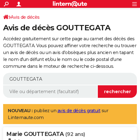
ACTUALITÉS
Connexion
S'inscrire
Avis de décès
Rechercher
Société
Education
Villes
Politique
Faits Divers
Monde
+
SPORT
Avis de décès GOUTTEGATA
Football
Cyclisme
Forum
Coupe du monde 2026
Tennis
Rugby
CULTURE
Accédez gratuitement sur cette page au carnet des décès des
TNT
Cinéma
Musique
Programme TV
Streaming
Sorties cinéma
+
GOUTTEGATA. Vous pouvez affiner votre recherche ou trouver
FINANCE
un avis de décès ou un avis d'obsèques plus ancien en tapant
Impôts
Immobilier
Banque
Crédit
Retraite
Epargne
Risques naturels par ville
Assurance
AUTO
le nom d'un défunt et/ou le nom ou le code postal d'une
commune dans le moteur de recherche ci-dessous.
Réserver un essai
Berlines
Forum auto
Essais
Citadines
SUV
+
HIGH-TECH
Meilleur smartphone
Ordinateurs
Guide high-tech
Mobiles
Internet
Jeux vidéo
+
BRICOLAGE
Aménagement intérieur
Cuisine
Jardinage
+
Forum
Extérieur
Salle de bains
Rangement
WEEK-END
Escapades
Expositions
Week-end nature
Guides de France
Patrimoine
Musées
+
LIFESTYLE
NOUVEAU :
publiez un
avis de décès gratuit
sur
Linternaute.com
Bien-être
Mode
+
Art de vivre
Loisirs
Modes de vie
SANTE
Marie GOUTTEGATA
Guide de la santé
Médicaments
+
Alimentation
Maladies
Sommeil
(92 ans)
VOYAGE