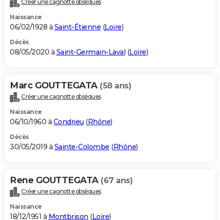
Créer une cagnotte obsèques
City break
Voyage de noces
Climat
Destinations
Voyage nature
Forum
+
PHOTO
Naissance
06/02/1928 à
Saint-Étienne
(
Loire
)
GUIDES D'ACHAT
Décès
08/05/2020 à
Saint-Germain-Laval
(
Loire
)
BONS PLANS
CARTE DE VOEUX
Marc GOUTTEGATA
(58 ans)
Carte Bonne année
Carte Pâques
Carte de Noël
Carte Saint-Valentin
Carte d'anniversaire
DICTIONNAIRE
Créer une cagnotte obsèques
Biographies
Expressions
Dictionnaire
Citations
Proverbes
PROGRAMME TV
Naissance
06/10/1960 à
Condrieu
(
Rhône
)
COPAINS D'AVANT
Décès
30/05/2019 à
Sainte-Colombe
(
Rhône
)
Se connecter
Collèges
Universités
Service militaire
S'inscrire
Lycées
Primaires
Entreprises
Avis de recherche
AVIS DE DÉCÈS
FORUM
Rene GOUTTEGATA
(67 ans)
Lifestyle
Sport
Television
Cinema
Bricolage
Culture
Auto
Voyage
Créer une cagnotte obsèques
Naissance
18/12/1951 à
Montbrison
(
Loire
)