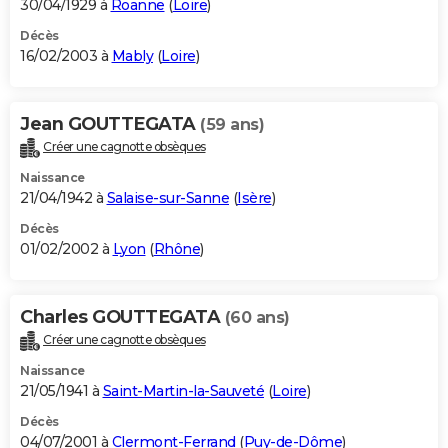
30/04/1929 à
Roanne
(
Loire
)
Décès
16/02/2003 à
Mably
(
Loire
)
Jean GOUTTEGATA
(59 ans)
Créer une cagnotte obsèques
Naissance
21/04/1942 à
Salaise-sur-Sanne
(
Isère
)
Décès
01/02/2002 à
Lyon
(
Rhône
)
Charles GOUTTEGATA
(60 ans)
Créer une cagnotte obsèques
Naissance
21/05/1941 à
Saint-Martin-la-Sauveté
(
Loire
)
Décès
04/07/2001 à
Clermont-Ferrand
(
Puy-de-Dôme
)