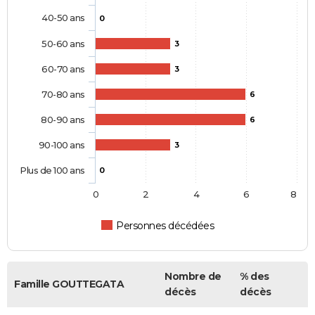
40-50 ans
0
50-60 ans
3
60-70 ans
3
70-80 ans
6
80-90 ans
6
90-100 ans
3
Plus de 100 ans
0
0
2
4
6
8
Personnes décédées
Nombre de
% des
Famille GOUTTEGATA
décès
décès