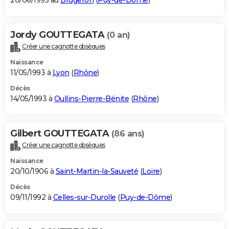
20/06/1995 au
Brugeron
(
Puy-de-Dôme
)
Jordy GOUTTEGATA
(0 an)
Créer une cagnotte obsèques
Naissance
11/05/1993 à
Lyon
(
Rhône
)
Décès
14/05/1993 à
Oullins-Pierre-Bénite
(
Rhône
)
Gilbert GOUTTEGATA
(86 ans)
Créer une cagnotte obsèques
Naissance
20/10/1906 à
Saint-Martin-la-Sauveté
(
Loire
)
Décès
09/11/1992 à
Celles-sur-Durolle
(
Puy-de-Dôme
)