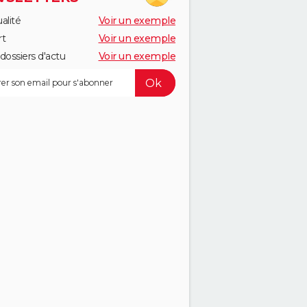
alité
Voir un exemple
rt
Voir un exemple
dossiers d'actu
Voir un exemple