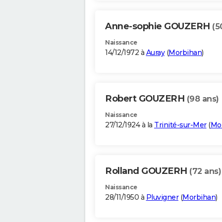
Anne-sophie GOUZERH
(5
Naissance
14/12/1972 à
Auray
(
Morbihan
)
Robert GOUZERH
(98 ans)
Naissance
27/12/1924 à la
Trinité-sur-Mer
(
Mo
Rolland GOUZERH
(72 ans)
Naissance
28/11/1950 à
Pluvigner
(
Morbihan
)