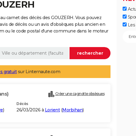
GOUZERH
Actu
Spo
e au carnet des décès des GOUZERH. Vous pouvez
 avis de décès ou un avis d'obsèques plus ancien en
Les 
nom ou le code postal d'une commune dans le moteur
s gratuit
sur Linternaute.com
ans)
Créer une cagnotte obsèques
Décès
re
)
26/03/2026 à
Lorient
(
Morbihan
)