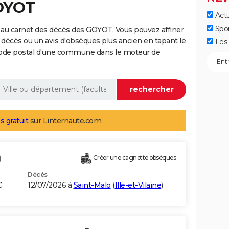
GOYOT
Actu
Spo
 au carnet des décès des GOYOT. Vous pouvez affiner
 décès ou un avis d'obsèques plus ancien en tapant le
Les 
code postal d'une commune dans le moteur de
s gratuit
sur Linternaute.com
)
Créer une cagnotte obsèques
Décès
C
12/07/2026 à
Saint-Malo
(
Ille-et-Vilaine
)