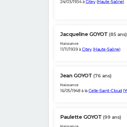
24/03/1934 à
Citey
(
Haute-Saône
)
Jacqueline GOYOT
(85 ans)
Naissance
11/11/1939 à
Citey
(
Haute-Saône
)
Jean GOYOT
(76 ans)
Naissance
16/05/1948 à la
Celle-Saint-Cloud
(
Y
Paulette GOYOT
(99 ans)
Naissance