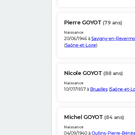
Pierre GOYOT
(79 ans)
Naissance
20/06/1946 à
Savigny-en-Revermo
(
Saône-et-Loire
)
Nicole GOYOT
(88 ans)
Naissance
10/07/1937 à
Bruailles
(
Saône-et-Lo
Michel GOYOT
(84 ans)
Naissance
04/09/1940 à
Oullins-Pierre-Bénit