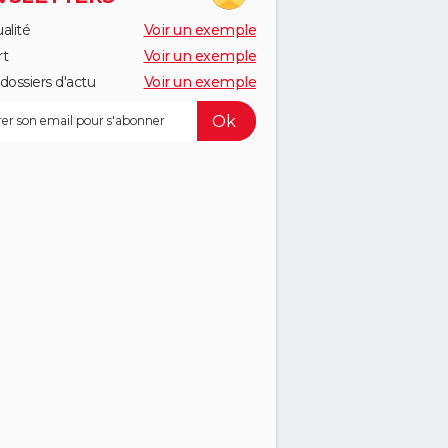
alité
Voir un exemple
rt
Voir un exemple
dossiers d'actu
Voir un exemple