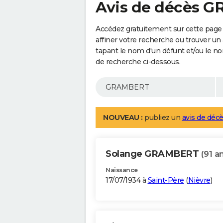
Avis de décès 
Accédez gratuitement sur cette pag
affiner votre recherche ou trouver un
tapant le nom d'un défunt et/ou le 
de recherche ci-dessous.
NOUVEAU :
publiez un
avis de décè
Solange GRAMBERT
(91 a
Naissance
17/07/1934 à
Saint-Père
(
Nièvre
)