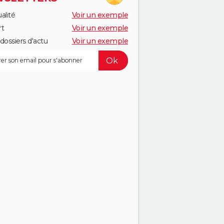
alité
Voir un exemple
rt
Voir un exemple
dossiers d'actu
Voir un exemple