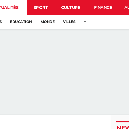
TUALITÉS
SPORT
CULTURE
FINANCE
A
S
EDUCATION
MONDE
VILLES
+
NEW