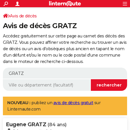
ACTUALITÉS
Connexion
S'inscrire
Avis de décès
Rechercher
Société
Education
Villes
Politique
Faits Divers
Monde
+
SPORT
Avis de décès GRATZ
Football
Cyclisme
Forum
Coupe du monde 2026
Tennis
Rugby
CULTURE
Accédez gratuitement sur cette page au carnet des décès des
TNT
Cinéma
Musique
Programme TV
Streaming
Sorties cinéma
+
GRATZ. Vous pouvez affiner votre recherche ou trouver un avis
FINANCE
de décès ou un avis d'obsèques plus ancien en tapant le nom
Impôts
Immobilier
Banque
Crédit
Retraite
Epargne
Risques naturels par ville
Assurance
AUTO
d'un défunt et/ou le nom ou le code postal d'une commune
dans le moteur de recherche ci-dessous.
Réserver un essai
Berlines
Forum auto
Essais
Citadines
SUV
+
HIGH-TECH
Meilleur smartphone
Ordinateurs
Guide high-tech
Mobiles
Internet
Jeux vidéo
+
BRICOLAGE
Aménagement intérieur
Cuisine
Jardinage
+
Forum
Extérieur
Salle de bains
Rangement
WEEK-END
Escapades
Expositions
Week-end nature
Guides de France
Patrimoine
Musées
+
LIFESTYLE
NOUVEAU :
publiez un
avis de décès gratuit
sur
Linternaute.com
Bien-être
Mode
+
Art de vivre
Loisirs
Modes de vie
SANTE
Eugene GRATZ
Guide de la santé
Médicaments
+
Alimentation
Maladies
Sommeil
(84 ans)
VOYAGE