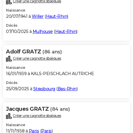
Créer une cagnotte obsèques
City break
Voyage de noces
Climat
Destinations
Voyage nature
Forum
+
PHOTO
Naissance
20/07/1941 à
Willer
(
Haut-Rhin
)
GUIDES D'ACHAT
Décès
07/10/2025 à
Mulhouse
(
Haut-Rhin
)
BONS PLANS
CARTE DE VOEUX
Adolf GRATZ
(86 ans)
Carte Bonne année
Carte Pâques
Carte de Noël
Carte Saint-Valentin
Carte d'anniversaire
DICTIONNAIRE
Créer une cagnotte obsèques
Biographies
Expressions
Dictionnaire
Citations
Proverbes
PROGRAMME TV
Naissance
16/01/1939 à KALS-PEISCHLACH AUTRICHE
COPAINS D'AVANT
Décès
25/09/2025 à
Strasbourg
(
Bas-Rhin
)
Se connecter
Collèges
Universités
Service militaire
S'inscrire
Lycées
Primaires
Entreprises
Avis de recherche
AVIS DE DÉCÈS
FORUM
Jacques GRATZ
(84 ans)
Lifestyle
Sport
Television
Cinema
Bricolage
Culture
Auto
Voyage
Créer une cagnotte obsèques
Naissance
11/11/1938 à
Paris
(
Paris
)