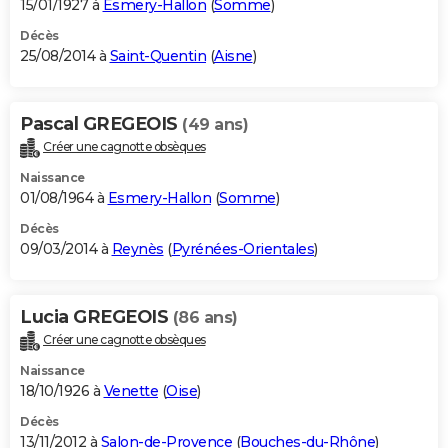
15/01/1927 à
Esmery-Hallon
(
Somme
)
Décès
25/08/2014 à
Saint-Quentin
(
Aisne
)
Pascal GREGEOIS
(49 ans)
Créer une cagnotte obsèques
Naissance
01/08/1964 à
Esmery-Hallon
(
Somme
)
Décès
09/03/2014 à
Reynès
(
Pyrénées-Orientales
)
Lucia GREGEOIS
(86 ans)
Créer une cagnotte obsèques
Naissance
18/10/1926 à
Venette
(
Oise
)
Décès
13/11/2012 à
Salon-de-Provence
(
Bouches-du-Rhône
)