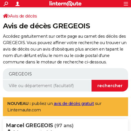
ACTUALITÉS
Connexion
S'inscrire
Avis de décès
Rechercher
Société
Education
Villes
Politique
Faits Divers
Monde
+
SPORT
Avis de décès GREGEOIS
Football
Cyclisme
Forum
Coupe du monde 2026
Tennis
Rugby
CULTURE
Accédez gratuitement sur cette page au carnet des décès des
TNT
Cinéma
Musique
Programme TV
Streaming
Sorties cinéma
+
GREGEOIS. Vous pouvez affiner votre recherche ou trouver un
FINANCE
avis de décès ou un avis d'obsèques plus ancien en tapant le
Impôts
Immobilier
Banque
Crédit
Retraite
Epargne
Risques naturels par ville
Assurance
AUTO
nom d'un défunt et/ou le nom ou le code postal d'une
commune dans le moteur de recherche ci-dessous.
Réserver un essai
Berlines
Forum auto
Essais
Citadines
SUV
+
HIGH-TECH
Meilleur smartphone
Ordinateurs
Guide high-tech
Mobiles
Internet
Jeux vidéo
+
BRICOLAGE
Aménagement intérieur
Cuisine
Jardinage
+
Forum
Extérieur
Salle de bains
Rangement
WEEK-END
Escapades
Expositions
Week-end nature
Guides de France
Patrimoine
Musées
+
LIFESTYLE
NOUVEAU :
publiez un
avis de décès gratuit
sur
Linternaute.com
Bien-être
Mode
+
Art de vivre
Loisirs
Modes de vie
SANTE
Marcel GREGEOIS
Guide de la santé
Médicaments
+
Alimentation
Maladies
Sommeil
(97 ans)
VOYAGE