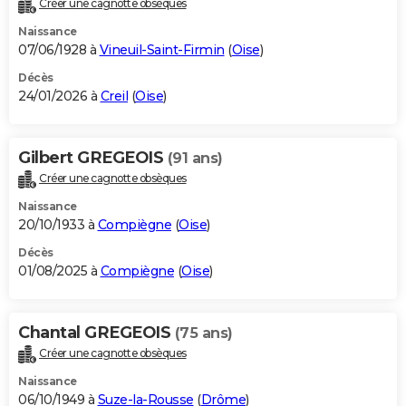
Créer une cagnotte obsèques
City break
Voyage de noces
Climat
Destinations
Voyage nature
Forum
+
PHOTO
Naissance
07/06/1928 à
Vineuil-Saint-Firmin
(
Oise
)
GUIDES D'ACHAT
Décès
24/01/2026 à
Creil
(
Oise
)
BONS PLANS
CARTE DE VOEUX
Gilbert GREGEOIS
(91 ans)
Carte Bonne année
Carte Pâques
Carte de Noël
Carte Saint-Valentin
Carte d'anniversaire
DICTIONNAIRE
Créer une cagnotte obsèques
Biographies
Expressions
Dictionnaire
Citations
Proverbes
PROGRAMME TV
Naissance
20/10/1933 à
Compiègne
(
Oise
)
COPAINS D'AVANT
Décès
01/08/2025 à
Compiègne
(
Oise
)
Se connecter
Collèges
Universités
Service militaire
S'inscrire
Lycées
Primaires
Entreprises
Avis de recherche
AVIS DE DÉCÈS
FORUM
Chantal GREGEOIS
(75 ans)
Lifestyle
Sport
Television
Cinema
Bricolage
Culture
Auto
Voyage
Créer une cagnotte obsèques
Naissance
06/10/1949 à
Suze-la-Rousse
(
Drôme
)