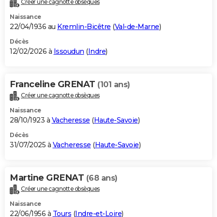
Créer une cagnotte obsèques
City break
Voyage de noces
Climat
Destinations
Voyage nature
Forum
+
PHOTO
Naissance
22/04/1936 au
Kremlin-Bicêtre
(
Val-de-Marne
)
GUIDES D'ACHAT
Décès
12/02/2026 à
Issoudun
(
Indre
)
BONS PLANS
CARTE DE VOEUX
Franceline GRENAT
(101 ans)
Carte Bonne année
Carte Pâques
Carte de Noël
Carte Saint-Valentin
Carte d'anniversaire
DICTIONNAIRE
Créer une cagnotte obsèques
Biographies
Expressions
Dictionnaire
Citations
Proverbes
PROGRAMME TV
Naissance
28/10/1923 à
Vacheresse
(
Haute-Savoie
)
COPAINS D'AVANT
Décès
31/07/2025 à
Vacheresse
(
Haute-Savoie
)
Se connecter
Collèges
Universités
Service militaire
S'inscrire
Lycées
Primaires
Entreprises
Avis de recherche
AVIS DE DÉCÈS
FORUM
Martine GRENAT
(68 ans)
Lifestyle
Sport
Television
Cinema
Bricolage
Culture
Auto
Voyage
Créer une cagnotte obsèques
Naissance
22/06/1956 à
Tours
(
Indre-et-Loire
)