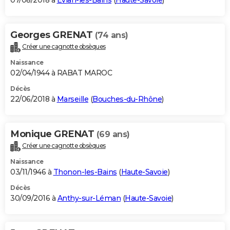
07/08/2018 à
Évian-les-Bains
(
Haute-Savoie
)
Georges GRENAT
(74 ans)
Créer une cagnotte obsèques
Naissance
02/04/1944 à RABAT MAROC
Décès
22/06/2018 à
Marseille
(
Bouches-du-Rhône
)
Monique GRENAT
(69 ans)
Créer une cagnotte obsèques
Naissance
03/11/1946 à
Thonon-les-Bains
(
Haute-Savoie
)
Décès
30/09/2016 à
Anthy-sur-Léman
(
Haute-Savoie
)