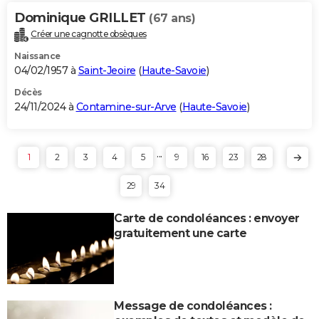
Dominique GRILLET
(67 ans)
Créer une cagnotte obsèques
Naissance
04/02/1957 à
Saint-Jeoire
(
Haute-Savoie
)
Décès
24/11/2024 à
Contamine-sur-Arve
(
Haute-Savoie
)
...
1
2
3
4
5
9
16
23
28
29
34
Carte de condoléances : envoyer
gratuitement une carte
Message de condoléances :