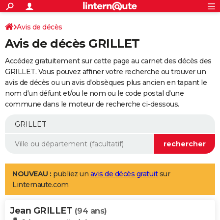
ACTUALITÉS
Connexion
S'inscrire
Avis de décès
Rechercher
Société
Education
Villes
Politique
Faits Divers
Monde
+
SPORT
Avis de décès GRILLET
Football
Cyclisme
Forum
Coupe du monde 2026
Tennis
Rugby
CULTURE
Accédez gratuitement sur cette page au carnet des décès des
TNT
Cinéma
Musique
Programme TV
Streaming
Sorties cinéma
+
GRILLET. Vous pouvez affiner votre recherche ou trouver un
FINANCE
avis de décès ou un avis d'obsèques plus ancien en tapant le
Impôts
Immobilier
Banque
Crédit
Retraite
Epargne
Risques naturels par ville
Assurance
AUTO
nom d'un défunt et/ou le nom ou le code postal d'une
commune dans le moteur de recherche ci-dessous.
Réserver un essai
Berlines
Forum auto
Essais
Citadines
SUV
+
HIGH-TECH
Meilleur smartphone
Ordinateurs
Guide high-tech
Mobiles
Internet
Jeux vidéo
+
BRICOLAGE
Aménagement intérieur
Cuisine
Jardinage
+
Forum
Extérieur
Salle de bains
Rangement
WEEK-END
Escapades
Expositions
Week-end nature
Guides de France
Patrimoine
Musées
+
LIFESTYLE
NOUVEAU :
publiez un
avis de décès gratuit
sur
Linternaute.com
Bien-être
Mode
+
Art de vivre
Loisirs
Modes de vie
SANTE
Jean GRILLET
Guide de la santé
Médicaments
+
Alimentation
Maladies
Sommeil
(94 ans)
VOYAGE