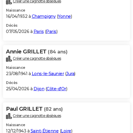
Créer une cagnotte obsèques
City break
Voyage de noces
Climat
Destinations
Voyage nature
Forum
+
PHOTO
Naissance
16/04/1932 à
Champigny
(
Yonne
)
GUIDES D'ACHAT
Décès
07/05/2026 à
Paris
(
Paris
)
BONS PLANS
CARTE DE VOEUX
Annie GRILLET
(84 ans)
Carte Bonne année
Carte Pâques
Carte de Noël
Carte Saint-Valentin
Carte d'anniversaire
DICTIONNAIRE
Créer une cagnotte obsèques
Biographies
Expressions
Dictionnaire
Citations
Proverbes
PROGRAMME TV
Naissance
23/08/1941 à
Lons-le-Saunier
(
Jura
)
COPAINS D'AVANT
Décès
25/04/2026 à
Dijon
(
Côte-d'Or
)
Se connecter
Collèges
Universités
Service militaire
S'inscrire
Lycées
Primaires
Entreprises
Avis de recherche
AVIS DE DÉCÈS
FORUM
Paul GRILLET
(82 ans)
Lifestyle
Sport
Television
Cinema
Bricolage
Culture
Auto
Voyage
Créer une cagnotte obsèques
Naissance
12/12/1943 à
Saint-Étienne
(
Loire
)