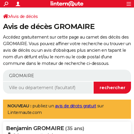
ACTUALITÉS
Connexion
S'inscrire
Avis de décès
Rechercher
Société
Education
Villes
Politique
Faits Divers
Monde
+
SPORT
Avis de décès GROMAIRE
Football
Cyclisme
Forum
Coupe du monde 2026
Tennis
Rugby
CULTURE
Accédez gratuitement sur cette page au carnet des décès des
TNT
Cinéma
Musique
Programme TV
Streaming
Sorties cinéma
+
GROMAIRE. Vous pouvez affiner votre recherche ou trouver un
FINANCE
avis de décès ou un avis d'obsèques plus ancien en tapant le
Impôts
Immobilier
Banque
Crédit
Retraite
Epargne
Risques naturels par ville
Assurance
AUTO
nom d'un défunt et/ou le nom ou le code postal d'une
commune dans le moteur de recherche ci-dessous.
Réserver un essai
Berlines
Forum auto
Essais
Citadines
SUV
+
HIGH-TECH
Meilleur smartphone
Ordinateurs
Guide high-tech
Mobiles
Internet
Jeux vidéo
+
BRICOLAGE
Aménagement intérieur
Cuisine
Jardinage
+
Forum
Extérieur
Salle de bains
Rangement
WEEK-END
Escapades
Expositions
Week-end nature
Guides de France
Patrimoine
Musées
+
LIFESTYLE
NOUVEAU :
publiez un
avis de décès gratuit
sur
Linternaute.com
Bien-être
Mode
+
Art de vivre
Loisirs
Modes de vie
SANTE
Benjamin GROMAIRE
Guide de la santé
Médicaments
+
Alimentation
Maladies
Sommeil
(35 ans)
VOYAGE