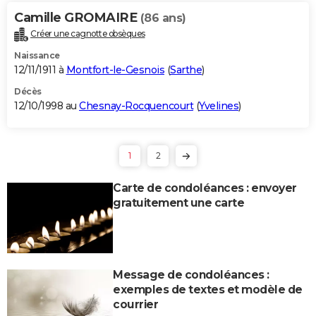
Camille GROMAIRE
(86 ans)
Créer une cagnotte obsèques
Naissance
12/11/1911 à
Montfort-le-Gesnois
(
Sarthe
)
Décès
12/10/1998 au
Chesnay-Rocquencourt
(
Yvelines
)
1
2
Carte de condoléances : envoyer
gratuitement une carte
Message de condoléances :
exemples de textes et modèle de
courrier