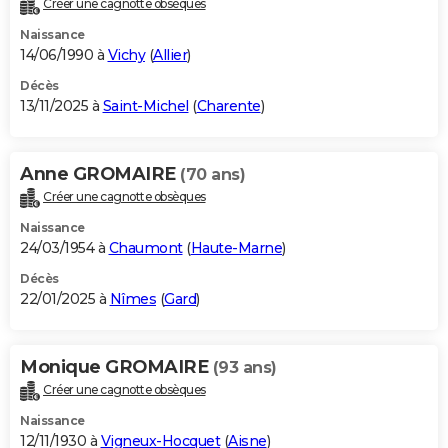
Créer une cagnotte obsèques
City break
Voyage de noces
Climat
Destinations
Voyage nature
Forum
+
PHOTO
Naissance
14/06/1990 à
Vichy
(
Allier
)
GUIDES D'ACHAT
Décès
13/11/2025 à
Saint-Michel
(
Charente
)
BONS PLANS
CARTE DE VOEUX
Anne GROMAIRE
(70 ans)
Carte Bonne année
Carte Pâques
Carte de Noël
Carte Saint-Valentin
Carte d'anniversaire
DICTIONNAIRE
Créer une cagnotte obsèques
Biographies
Expressions
Dictionnaire
Citations
Proverbes
PROGRAMME TV
Naissance
24/03/1954 à
Chaumont
(
Haute-Marne
)
COPAINS D'AVANT
Décès
22/01/2025 à
Nîmes
(
Gard
)
Se connecter
Collèges
Universités
Service militaire
S'inscrire
Lycées
Primaires
Entreprises
Avis de recherche
AVIS DE DÉCÈS
FORUM
Monique GROMAIRE
(93 ans)
Lifestyle
Sport
Television
Cinema
Bricolage
Culture
Auto
Voyage
Créer une cagnotte obsèques
Naissance
12/11/1930 à
Vigneux-Hocquet
(
Aisne
)