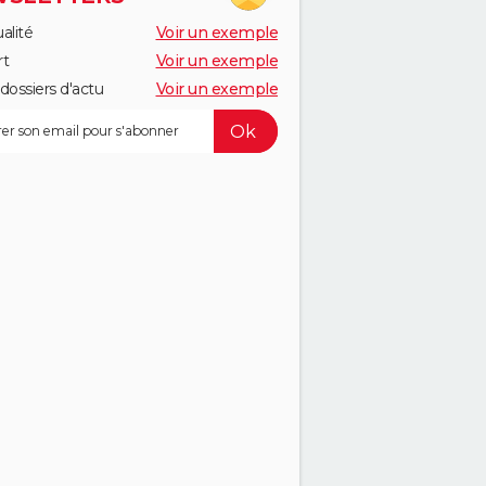
alité
Voir un exemple
rt
Voir un exemple
dossiers d'actu
Voir un exemple