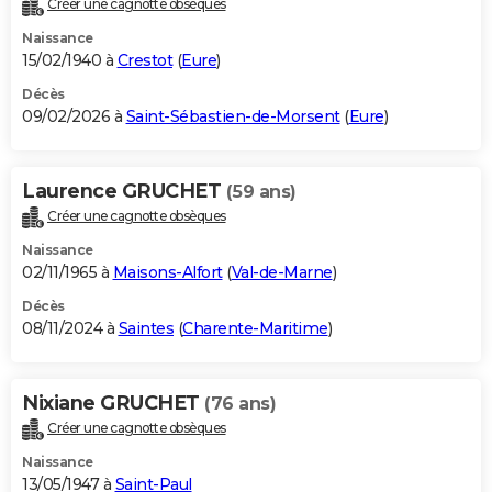
Créer une cagnotte obsèques
City break
Voyage de noces
Climat
Destinations
Voyage nature
Forum
+
PHOTO
Naissance
15/02/1940 à
Crestot
(
Eure
)
GUIDES D'ACHAT
Décès
09/02/2026 à
Saint-Sébastien-de-Morsent
(
Eure
)
BONS PLANS
CARTE DE VOEUX
Laurence GRUCHET
(59 ans)
Carte Bonne année
Carte Pâques
Carte de Noël
Carte Saint-Valentin
Carte d'anniversaire
DICTIONNAIRE
Créer une cagnotte obsèques
Biographies
Expressions
Dictionnaire
Citations
Proverbes
PROGRAMME TV
Naissance
02/11/1965 à
Maisons-Alfort
(
Val-de-Marne
)
COPAINS D'AVANT
Décès
08/11/2024 à
Saintes
(
Charente-Maritime
)
Se connecter
Collèges
Universités
Service militaire
S'inscrire
Lycées
Primaires
Entreprises
Avis de recherche
AVIS DE DÉCÈS
FORUM
Nixiane GRUCHET
(76 ans)
Lifestyle
Sport
Television
Cinema
Bricolage
Culture
Auto
Voyage
Créer une cagnotte obsèques
Naissance
13/05/1947 à
Saint-Paul