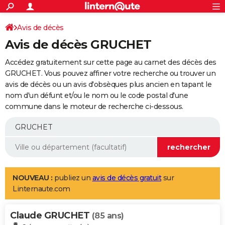
ACTUALITÉS
Connexion
S'inscrire
Avis de décès
Rechercher
Société
Education
Villes
Politique
Faits Divers
Monde
+
SPORT
Avis de décès GRUCHET
Football
Cyclisme
Forum
Coupe du monde 2026
Tennis
Rugby
CULTURE
Accédez gratuitement sur cette page au carnet des décès des
TNT
Cinéma
Musique
Programme TV
Streaming
Sorties cinéma
+
GRUCHET. Vous pouvez affiner votre recherche ou trouver un
FINANCE
avis de décès ou un avis d'obsèques plus ancien en tapant le
Impôts
Immobilier
Banque
Crédit
Retraite
Epargne
Risques naturels par ville
Assurance
AUTO
nom d'un défunt et/ou le nom ou le code postal d'une
commune dans le moteur de recherche ci-dessous.
Réserver un essai
Berlines
Forum auto
Essais
Citadines
SUV
+
HIGH-TECH
Meilleur smartphone
Ordinateurs
Guide high-tech
Mobiles
Internet
Jeux vidéo
+
BRICOLAGE
Aménagement intérieur
Cuisine
Jardinage
+
Forum
Extérieur
Salle de bains
Rangement
WEEK-END
Escapades
Expositions
Week-end nature
Guides de France
Patrimoine
Musées
+
LIFESTYLE
NOUVEAU :
publiez un
avis de décès gratuit
sur
Linternaute.com
Bien-être
Mode
+
Art de vivre
Loisirs
Modes de vie
SANTE
Claude GRUCHET
Guide de la santé
Médicaments
+
Alimentation
Maladies
Sommeil
(85 ans)
VOYAGE