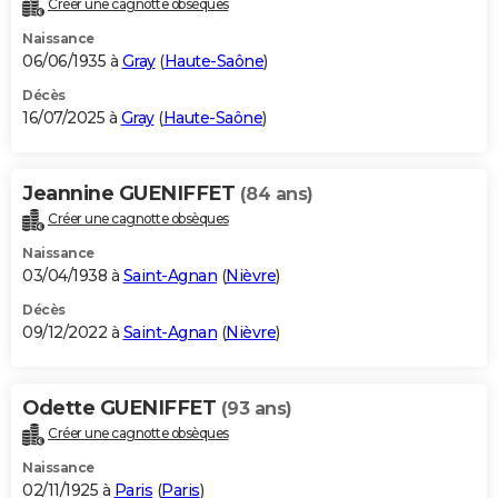
Créer une cagnotte obsèques
City break
Voyage de noces
Climat
Destinations
Voyage nature
Forum
+
PHOTO
Naissance
06/06/1935 à
Gray
(
Haute-Saône
)
GUIDES D'ACHAT
Décès
16/07/2025 à
Gray
(
Haute-Saône
)
BONS PLANS
CARTE DE VOEUX
Jeannine GUENIFFET
(84 ans)
Carte Bonne année
Carte Pâques
Carte de Noël
Carte Saint-Valentin
Carte d'anniversaire
DICTIONNAIRE
Créer une cagnotte obsèques
Biographies
Expressions
Dictionnaire
Citations
Proverbes
PROGRAMME TV
Naissance
03/04/1938 à
Saint-Agnan
(
Nièvre
)
COPAINS D'AVANT
Décès
09/12/2022 à
Saint-Agnan
(
Nièvre
)
Se connecter
Collèges
Universités
Service militaire
S'inscrire
Lycées
Primaires
Entreprises
Avis de recherche
AVIS DE DÉCÈS
FORUM
Odette GUENIFFET
(93 ans)
Lifestyle
Sport
Television
Cinema
Bricolage
Culture
Auto
Voyage
Créer une cagnotte obsèques
Naissance
02/11/1925 à
Paris
(
Paris
)