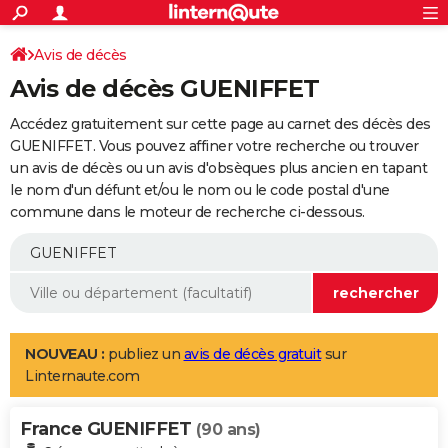
ACTUALITÉS
Connexion
S'inscrire
Avis de décès
Rechercher
Société
Education
Villes
Politique
Faits Divers
Monde
+
SPORT
Avis de décès GUENIFFET
Football
Cyclisme
Forum
Coupe du monde 2026
Tennis
Rugby
CULTURE
Accédez gratuitement sur cette page au carnet des décès des
TNT
Cinéma
Musique
Programme TV
Streaming
Sorties cinéma
+
GUENIFFET. Vous pouvez affiner votre recherche ou trouver
FINANCE
un avis de décès ou un avis d'obsèques plus ancien en tapant
Impôts
Immobilier
Banque
Crédit
Retraite
Epargne
Risques naturels par ville
Assurance
AUTO
le nom d'un défunt et/ou le nom ou le code postal d'une
commune dans le moteur de recherche ci-dessous.
Réserver un essai
Berlines
Forum auto
Essais
Citadines
SUV
+
HIGH-TECH
Meilleur smartphone
Ordinateurs
Guide high-tech
Mobiles
Internet
Jeux vidéo
+
BRICOLAGE
Aménagement intérieur
Cuisine
Jardinage
+
Forum
Extérieur
Salle de bains
Rangement
WEEK-END
Escapades
Expositions
Week-end nature
Guides de France
Patrimoine
Musées
+
LIFESTYLE
NOUVEAU :
publiez un
avis de décès gratuit
sur
Linternaute.com
Bien-être
Mode
+
Art de vivre
Loisirs
Modes de vie
SANTE
France GUENIFFET
Guide de la santé
Médicaments
+
Alimentation
Maladies
Sommeil
(90 ans)
VOYAGE