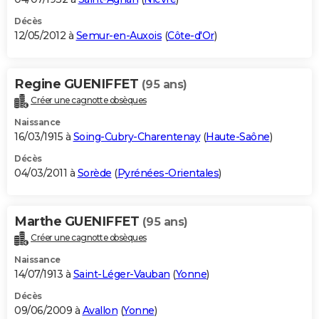
Décès
12/05/2012 à
Semur-en-Auxois
(
Côte-d'Or
)
Regine GUENIFFET
(95 ans)
Créer une cagnotte obsèques
Naissance
16/03/1915 à
Soing-Cubry-Charentenay
(
Haute-Saône
)
Décès
04/03/2011 à
Sorède
(
Pyrénées-Orientales
)
Marthe GUENIFFET
(95 ans)
Créer une cagnotte obsèques
Naissance
14/07/1913 à
Saint-Léger-Vauban
(
Yonne
)
Décès
09/06/2009 à
Avallon
(
Yonne
)