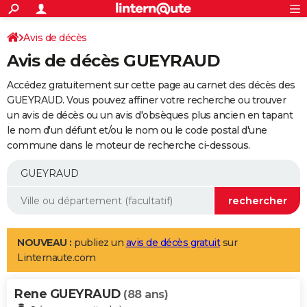
ACTUALITÉS
Connexion
S'inscrire
Avis de décès
Rechercher
Société
Education
Villes
Politique
Faits Divers
Monde
+
SPORT
Avis de décès GUEYRAUD
Football
Cyclisme
Forum
Coupe du monde 2026
Tennis
Rugby
CULTURE
Accédez gratuitement sur cette page au carnet des décès des
TNT
Cinéma
Musique
Programme TV
Streaming
Sorties cinéma
+
GUEYRAUD. Vous pouvez affiner votre recherche ou trouver
FINANCE
un avis de décès ou un avis d'obsèques plus ancien en tapant
Impôts
Immobilier
Banque
Crédit
Retraite
Epargne
Risques naturels par ville
Assurance
AUTO
le nom d'un défunt et/ou le nom ou le code postal d'une
commune dans le moteur de recherche ci-dessous.
Réserver un essai
Berlines
Forum auto
Essais
Citadines
SUV
+
HIGH-TECH
Meilleur smartphone
Ordinateurs
Guide high-tech
Mobiles
Internet
Jeux vidéo
+
BRICOLAGE
Aménagement intérieur
Cuisine
Jardinage
+
Forum
Extérieur
Salle de bains
Rangement
WEEK-END
Escapades
Expositions
Week-end nature
Guides de France
Patrimoine
Musées
+
LIFESTYLE
NOUVEAU :
publiez un
avis de décès gratuit
sur
Linternaute.com
Bien-être
Mode
+
Art de vivre
Loisirs
Modes de vie
SANTE
Rene GUEYRAUD
Guide de la santé
Médicaments
+
Alimentation
Maladies
Sommeil
(88 ans)
VOYAGE