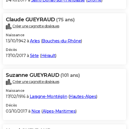
24/10/2017 à
Saint-Donat-sur-l'Herbasse
(
Drôme
)
Claude GUEYRAUD
(75 ans)
Créer une cagnotte obsèques
Naissance
13/10/1942 à
Arles
(
Bouches-du-Rhône
)
Décès
17/10/2017 à
Sète
(
Hérault
)
Suzanne GUEYRAUD
(101 ans)
Créer une cagnotte obsèques
Naissance
17/02/1916 à
Laragne-Montéglin
(
Hautes-Alpes
)
Décès
03/10/2017 à
Nice
(
Alpes-Maritimes
)