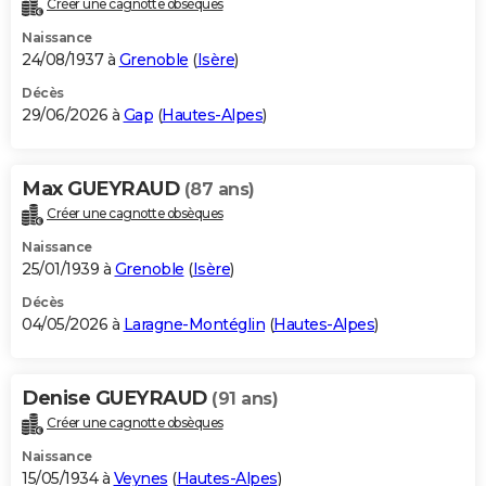
Créer une cagnotte obsèques
City break
Voyage de noces
Climat
Destinations
Voyage nature
Forum
+
PHOTO
Naissance
24/08/1937 à
Grenoble
(
Isère
)
GUIDES D'ACHAT
Décès
29/06/2026 à
Gap
(
Hautes-Alpes
)
BONS PLANS
CARTE DE VOEUX
Max GUEYRAUD
(87 ans)
Carte Bonne année
Carte Pâques
Carte de Noël
Carte Saint-Valentin
Carte d'anniversaire
DICTIONNAIRE
Créer une cagnotte obsèques
Biographies
Expressions
Dictionnaire
Citations
Proverbes
PROGRAMME TV
Naissance
25/01/1939 à
Grenoble
(
Isère
)
COPAINS D'AVANT
Décès
04/05/2026 à
Laragne-Montéglin
(
Hautes-Alpes
)
Se connecter
Collèges
Universités
Service militaire
S'inscrire
Lycées
Primaires
Entreprises
Avis de recherche
AVIS DE DÉCÈS
FORUM
Denise GUEYRAUD
(91 ans)
Lifestyle
Sport
Television
Cinema
Bricolage
Culture
Auto
Voyage
Créer une cagnotte obsèques
Naissance
15/05/1934 à
Veynes
(
Hautes-Alpes
)