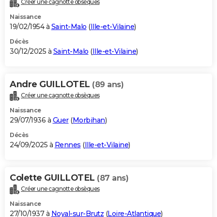
Créer une cagnotte obsèques
City break
Voyage de noces
Climat
Destinations
Voyage nature
Forum
+
PHOTO
Naissance
19/02/1954 à
Saint-Malo
(
Ille-et-Vilaine
)
GUIDES D'ACHAT
Décès
30/12/2025 à
Saint-Malo
(
Ille-et-Vilaine
)
BONS PLANS
CARTE DE VOEUX
Andre GUILLOTEL
(89 ans)
Carte Bonne année
Carte Pâques
Carte de Noël
Carte Saint-Valentin
Carte d'anniversaire
DICTIONNAIRE
Créer une cagnotte obsèques
Biographies
Expressions
Dictionnaire
Citations
Proverbes
PROGRAMME TV
Naissance
29/07/1936 à
Guer
(
Morbihan
)
COPAINS D'AVANT
Décès
24/09/2025 à
Rennes
(
Ille-et-Vilaine
)
Se connecter
Collèges
Universités
Service militaire
S'inscrire
Lycées
Primaires
Entreprises
Avis de recherche
AVIS DE DÉCÈS
FORUM
Colette GUILLOTEL
(87 ans)
Lifestyle
Sport
Television
Cinema
Bricolage
Culture
Auto
Voyage
Créer une cagnotte obsèques
Naissance
27/10/1937 à
Noyal-sur-Brutz
(
Loire-Atlantique
)