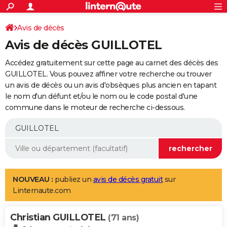
ACTUALITÉS
Connexion
S'inscrire
Avis de décès
Rechercher
Société
Education
Villes
Politique
Faits Divers
Monde
+
SPORT
Avis de décès GUILLOTEL
Football
Cyclisme
Forum
Coupe du monde 2026
Tennis
Rugby
CULTURE
Accédez gratuitement sur cette page au carnet des décès des
TNT
Cinéma
Musique
Programme TV
Streaming
Sorties cinéma
+
GUILLOTEL. Vous pouvez affiner votre recherche ou trouver
FINANCE
un avis de décès ou un avis d'obsèques plus ancien en tapant
Impôts
Immobilier
Banque
Crédit
Retraite
Epargne
Risques naturels par ville
Assurance
AUTO
le nom d'un défunt et/ou le nom ou le code postal d'une
commune dans le moteur de recherche ci-dessous.
Réserver un essai
Berlines
Forum auto
Essais
Citadines
SUV
+
HIGH-TECH
Meilleur smartphone
Ordinateurs
Guide high-tech
Mobiles
Internet
Jeux vidéo
+
BRICOLAGE
Aménagement intérieur
Cuisine
Jardinage
+
Forum
Extérieur
Salle de bains
Rangement
WEEK-END
Escapades
Expositions
Week-end nature
Guides de France
Patrimoine
Musées
+
LIFESTYLE
NOUVEAU :
publiez un
avis de décès gratuit
sur
Linternaute.com
Bien-être
Mode
+
Art de vivre
Loisirs
Modes de vie
SANTE
Christian GUILLOTEL
Guide de la santé
Médicaments
+
Alimentation
Maladies
Sommeil
(71 ans)
VOYAGE