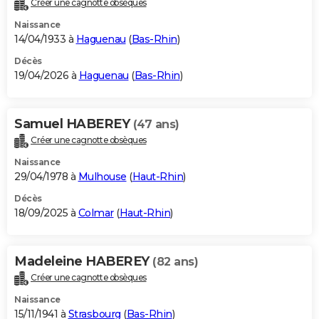
Créer une cagnotte obsèques
City break
Voyage de noces
Climat
Destinations
Voyage nature
Forum
+
PHOTO
Naissance
14/04/1933 à
Haguenau
(
Bas-Rhin
)
GUIDES D'ACHAT
Décès
19/04/2026 à
Haguenau
(
Bas-Rhin
)
BONS PLANS
CARTE DE VOEUX
Samuel HABEREY
(47 ans)
Carte Bonne année
Carte Pâques
Carte de Noël
Carte Saint-Valentin
Carte d'anniversaire
DICTIONNAIRE
Créer une cagnotte obsèques
Biographies
Expressions
Dictionnaire
Citations
Proverbes
PROGRAMME TV
Naissance
29/04/1978 à
Mulhouse
(
Haut-Rhin
)
COPAINS D'AVANT
Décès
18/09/2025 à
Colmar
(
Haut-Rhin
)
Se connecter
Collèges
Universités
Service militaire
S'inscrire
Lycées
Primaires
Entreprises
Avis de recherche
AVIS DE DÉCÈS
FORUM
Madeleine HABEREY
(82 ans)
Lifestyle
Sport
Television
Cinema
Bricolage
Culture
Auto
Voyage
Créer une cagnotte obsèques
Naissance
15/11/1941 à
Strasbourg
(
Bas-Rhin
)