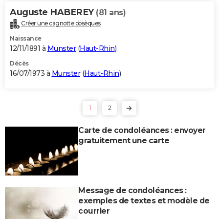
Auguste HABEREY
(81 ans)
Créer une cagnotte obsèques
Naissance
12/11/1891 à
Munster
(
Haut-Rhin
)
Décès
16/07/1973 à
Munster
(
Haut-Rhin
)
1
2
Carte de condoléances : envoyer
gratuitement une carte
Message de condoléances :
exemples de textes et modèle de
courrier