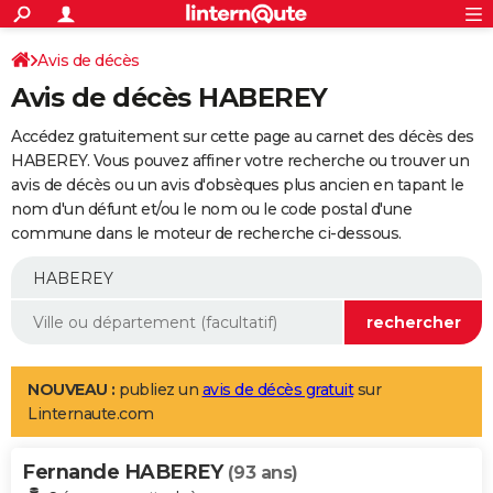
ACTUALITÉS
Connexion
S'inscrire
Avis de décès
Rechercher
Société
Education
Villes
Politique
Faits Divers
Monde
+
SPORT
Avis de décès HABEREY
Football
Cyclisme
Forum
Coupe du monde 2026
Tennis
Rugby
CULTURE
Accédez gratuitement sur cette page au carnet des décès des
TNT
Cinéma
Musique
Programme TV
Streaming
Sorties cinéma
+
HABEREY. Vous pouvez affiner votre recherche ou trouver un
FINANCE
avis de décès ou un avis d'obsèques plus ancien en tapant le
Impôts
Immobilier
Banque
Crédit
Retraite
Epargne
Risques naturels par ville
Assurance
AUTO
nom d'un défunt et/ou le nom ou le code postal d'une
commune dans le moteur de recherche ci-dessous.
Réserver un essai
Berlines
Forum auto
Essais
Citadines
SUV
+
HIGH-TECH
Meilleur smartphone
Ordinateurs
Guide high-tech
Mobiles
Internet
Jeux vidéo
+
BRICOLAGE
Aménagement intérieur
Cuisine
Jardinage
+
Forum
Extérieur
Salle de bains
Rangement
WEEK-END
Escapades
Expositions
Week-end nature
Guides de France
Patrimoine
Musées
+
LIFESTYLE
NOUVEAU :
publiez un
avis de décès gratuit
sur
Linternaute.com
Bien-être
Mode
+
Art de vivre
Loisirs
Modes de vie
SANTE
Fernande HABEREY
Guide de la santé
Médicaments
+
Alimentation
Maladies
Sommeil
(93 ans)
VOYAGE