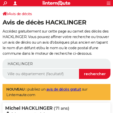
ACTUALITÉS
Connexion
S'inscrire
Avis de décès
Rechercher
Société
Education
Villes
Politique
Faits Divers
Monde
+
SPORT
Avis de décès HACKLINGER
Football
Cyclisme
Forum
Coupe du monde 2026
Tennis
Rugby
CULTURE
Accédez gratuitement sur cette page au carnet des décès des
TNT
Cinéma
Musique
Programme TV
Streaming
Sorties cinéma
+
HACKLINGER. Vous pouvez affiner votre recherche ou trouver
FINANCE
un avis de décès ou un avis d'obsèques plus ancien en tapant
Impôts
Immobilier
Banque
Crédit
Retraite
Epargne
Risques naturels par ville
Assurance
AUTO
le nom d'un défunt et/ou le nom ou le code postal d'une
commune dans le moteur de recherche ci-dessous.
Réserver un essai
Berlines
Forum auto
Essais
Citadines
SUV
+
HIGH-TECH
Meilleur smartphone
Ordinateurs
Guide high-tech
Mobiles
Internet
Jeux vidéo
+
BRICOLAGE
Aménagement intérieur
Cuisine
Jardinage
+
Forum
Extérieur
Salle de bains
Rangement
WEEK-END
Escapades
Expositions
Week-end nature
Guides de France
Patrimoine
Musées
+
LIFESTYLE
NOUVEAU :
publiez un
avis de décès gratuit
sur
Linternaute.com
Bien-être
Mode
+
Art de vivre
Loisirs
Modes de vie
SANTE
Michel HACKLINGER
Guide de la santé
Médicaments
+
Alimentation
Maladies
Sommeil
(71 ans)
VOYAGE