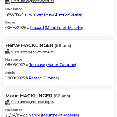
Créer une cagnotte obsèques
City break
Voyage de noces
Climat
Destinations
Voyage nature
Forum
+
PHOTO
Naissance
19/07/1954 à
Pompey
(
Meurthe-et-Moselle
)
GUIDES D'ACHAT
Décès
06/03/2026 à
Frouard
(
Meurthe-et-Moselle
)
BONS PLANS
CARTE DE VOEUX
Herve HACKLINGER
(58 ans)
Carte Bonne année
Carte Pâques
Carte de Noël
Carte Saint-Valentin
Carte d'anniversaire
DICTIONNAIRE
Créer une cagnotte obsèques
Biographies
Expressions
Dictionnaire
Citations
Proverbes
PROGRAMME TV
Naissance
08/08/1967 à
Toulouse
(
Haute-Garonne
)
COPAINS D'AVANT
Décès
12/08/2025 à
Pessac
(
Gironde
)
Se connecter
Collèges
Universités
Service militaire
S'inscrire
Lycées
Primaires
Entreprises
Avis de recherche
AVIS DE DÉCÈS
FORUM
Marie HACKLINGER
(82 ans)
Lifestyle
Sport
Television
Cinema
Bricolage
Culture
Auto
Voyage
Créer une cagnotte obsèques
Naissance
25/04/1942 à
Nancy
(
Meurthe-et-Moselle
)