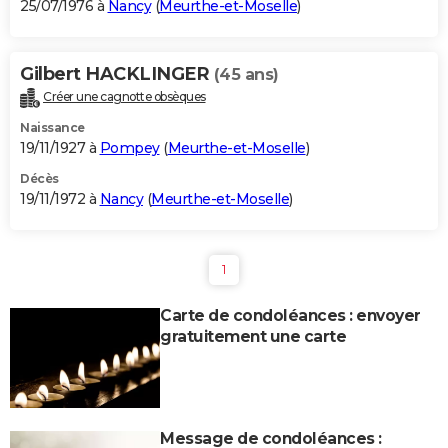
25/07/1976 à
Nancy
(
Meurthe-et-Moselle
)
Gilbert HACKLINGER
(45 ans)
Créer une cagnotte obsèques
Naissance
19/11/1927 à
Pompey
(
Meurthe-et-Moselle
)
Décès
19/11/1972 à
Nancy
(
Meurthe-et-Moselle
)
1
Carte de condoléances : envoyer
gratuitement une carte
Message de condoléances :