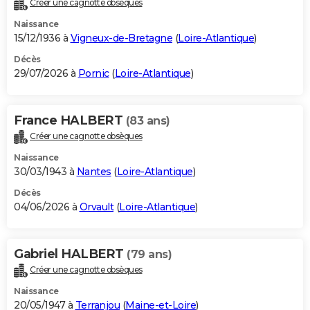
Créer une cagnotte obsèques
City break
Voyage de noces
Climat
Destinations
Voyage nature
Forum
+
PHOTO
Naissance
15/12/1936 à
Vigneux-de-Bretagne
(
Loire-Atlantique
)
GUIDES D'ACHAT
Décès
29/07/2026 à
Pornic
(
Loire-Atlantique
)
BONS PLANS
CARTE DE VOEUX
France HALBERT
(83 ans)
Carte Bonne année
Carte Pâques
Carte de Noël
Carte Saint-Valentin
Carte d'anniversaire
DICTIONNAIRE
Créer une cagnotte obsèques
Biographies
Expressions
Dictionnaire
Citations
Proverbes
PROGRAMME TV
Naissance
30/03/1943 à
Nantes
(
Loire-Atlantique
)
COPAINS D'AVANT
Décès
04/06/2026 à
Orvault
(
Loire-Atlantique
)
Se connecter
Collèges
Universités
Service militaire
S'inscrire
Lycées
Primaires
Entreprises
Avis de recherche
AVIS DE DÉCÈS
FORUM
Gabriel HALBERT
(79 ans)
Lifestyle
Sport
Television
Cinema
Bricolage
Culture
Auto
Voyage
Créer une cagnotte obsèques
Naissance
20/05/1947 à
Terranjou
(
Maine-et-Loire
)