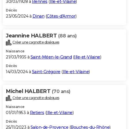
30/03/1928 à
Rennes
(
Ille-et-Vilaine
)
Décès
23/05/2024 à
Dinan
(
Côtes-d'Armor
)
Jeannine HALBERT
(88 ans)
Créer une cagnotte obsèques
Naissance
21/03/1935 à
Saint-Méen-le-Grand
(
Ille-et-Vilaine
)
Décès
14/03/2024 à
Saint-Grégoire
(
Ille-et-Vilaine
)
Michel HALBERT
(70 ans)
Créer une cagnotte obsèques
Naissance
01/01/1953 à
Retiers
(
Ille-et-Vilaine
)
Décès
25/11/2023 à
Salon-de-Provence
(
Bouches-du-Rhône
)