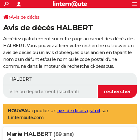
ACTUALITÉS
Connexion
S'inscrire
Avis de décès
Rechercher
Société
Education
Villes
Politique
Faits Divers
Monde
+
SPORT
Avis de décès HALBERT
Football
Cyclisme
Forum
Coupe du monde 2026
Tennis
Rugby
CULTURE
Accédez gratuitement sur cette page au carnet des décès des
TNT
Cinéma
Musique
Programme TV
Streaming
Sorties cinéma
+
HALBERT. Vous pouvez affiner votre recherche ou trouver un
FINANCE
avis de décès ou un avis d'obsèques plus ancien en tapant le
Impôts
Immobilier
Banque
Crédit
Retraite
Epargne
Risques naturels par ville
Assurance
AUTO
nom d'un défunt et/ou le nom ou le code postal d'une
commune dans le moteur de recherche ci-dessous.
Réserver un essai
Berlines
Forum auto
Essais
Citadines
SUV
+
HIGH-TECH
Meilleur smartphone
Ordinateurs
Guide high-tech
Mobiles
Internet
Jeux vidéo
+
BRICOLAGE
Aménagement intérieur
Cuisine
Jardinage
+
Forum
Extérieur
Salle de bains
Rangement
WEEK-END
Escapades
Expositions
Week-end nature
Guides de France
Patrimoine
Musées
+
LIFESTYLE
NOUVEAU :
publiez un
avis de décès gratuit
sur
Linternaute.com
Bien-être
Mode
+
Art de vivre
Loisirs
Modes de vie
SANTE
Marie HALBERT
Guide de la santé
Médicaments
+
Alimentation
Maladies
Sommeil
(89 ans)
VOYAGE