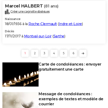
Marcel HALBERT
(81 ans)
Créer une cagnotte obsèques
Naissance
18/01/1936 à la
Roche-Clermault
(
Indre-et-Loire
)
Décès
17/11/2017 à
Montval-sur-Loir
(
Sarthe
)
1
2
3
4
5
6
Carte de condoléances : envoyer
gratuitement une carte
Message de condoléances :
exemples de textes et modèle de
courrier