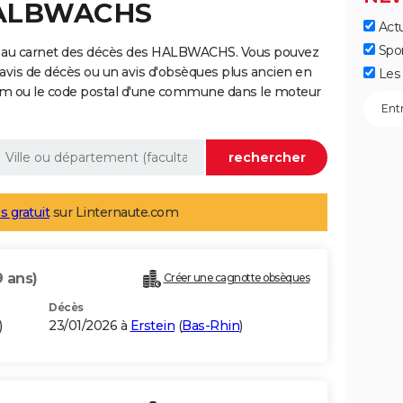
 HALBWACHS
Actu
Spo
e au carnet des décès des HALBWACHS. Vous pouvez
 avis de décès ou un avis d'obsèques plus ancien en
Les 
nom ou le code postal d'une commune dans le moteur
s gratuit
sur Linternaute.com
9 ans)
Créer une cagnotte obsèques
Décès
)
23/01/2026 à
Erstein
(
Bas-Rhin
)