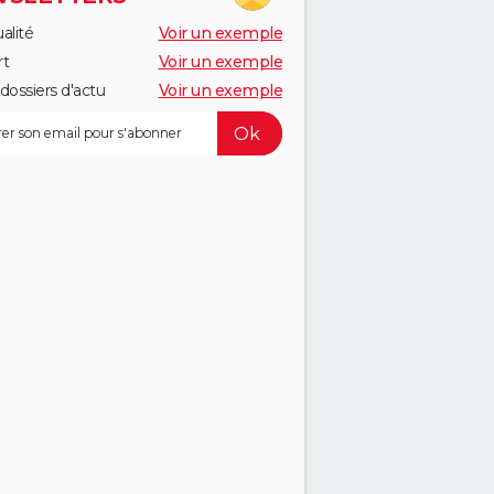
alité
Voir un exemple
rt
Voir un exemple
dossiers d'actu
Voir un exemple