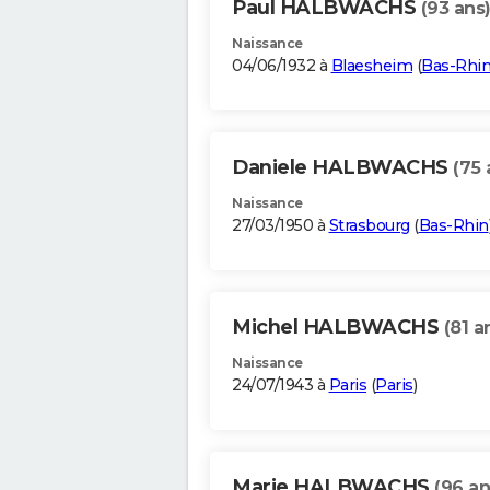
Paul HALBWACHS
(93 ans
Naissance
04/06/1932 à
Blaesheim
(
Bas-Rhi
Daniele HALBWACHS
(75 
Naissance
27/03/1950 à
Strasbourg
(
Bas-Rhin
Michel HALBWACHS
(81 a
Naissance
24/07/1943 à
Paris
(
Paris
)
Marie HALBWACHS
(96 an