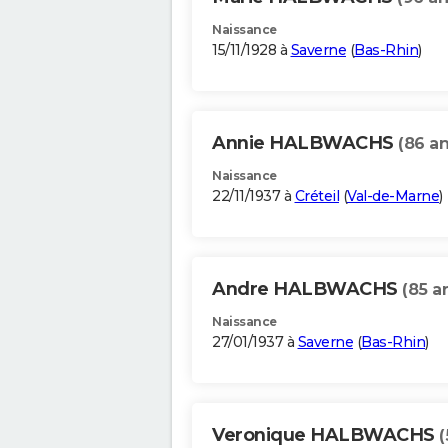
Naissance
15/11/1928 à
Saverne
(
Bas-Rhin
)
Annie HALBWACHS
(86 an
Naissance
22/11/1937 à
Créteil
(
Val-de-Marne
)
Andre HALBWACHS
(85 a
Naissance
27/01/1937 à
Saverne
(
Bas-Rhin
)
Veronique HALBWACHS
(