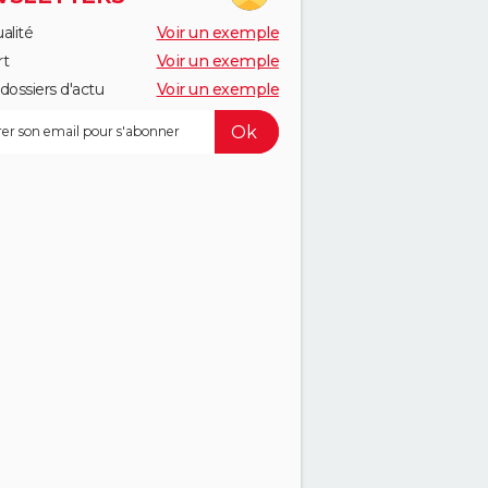
alité
Voir un exemple
rt
Voir un exemple
dossiers d'actu
Voir un exemple