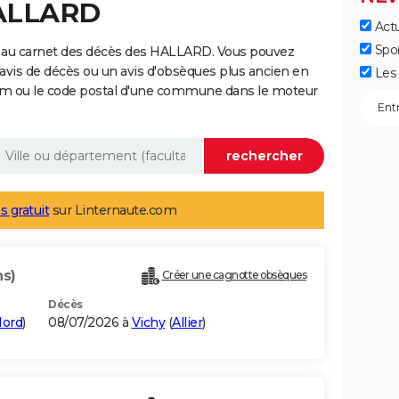
HALLARD
Actu
Spo
e au carnet des décès des HALLARD. Vous pouvez
 avis de décès ou un avis d'obsèques plus ancien en
Les 
nom ou le code postal d'une commune dans le moteur
s gratuit
sur Linternaute.com
ns)
Créer une cagnotte obsèques
Décès
ord
)
08/07/2026 à
Vichy
(
Allier
)