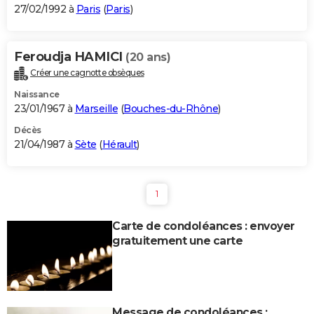
27/02/1992 à
Paris
(
Paris
)
Feroudja HAMICI
(20 ans)
Créer une cagnotte obsèques
Naissance
23/01/1967 à
Marseille
(
Bouches-du-Rhône
)
Décès
21/04/1987 à
Sète
(
Hérault
)
1
Carte de condoléances : envoyer
gratuitement une carte
Message de condoléances :