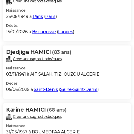
Créer une cagnotte obsèques
City break
Voyage de noces
Climat
Destinations
Voyage nature
Forum
+
PHOTO
Naissance
25/08/1949 à
Paris
(
Paris
)
GUIDES D'ACHAT
Décès
15/01/2026 à
Biscarrosse
(
Landes
)
BONS PLANS
CARTE DE VOEUX
Djedjiga HAMICI
(83 ans)
Carte Bonne année
Carte Pâques
Carte de Noël
Carte Saint-Valentin
Carte d'anniversaire
DICTIONNAIRE
Créer une cagnotte obsèques
Biographies
Expressions
Dictionnaire
Citations
Proverbes
PROGRAMME TV
Naissance
03/11/1941 à AIT SALAH, TIZI OUZOU ALGERIE
COPAINS D'AVANT
Décès
05/06/2025 à
Saint-Denis
(
Seine-Saint-Denis
)
Se connecter
Collèges
Universités
Service militaire
S'inscrire
Lycées
Primaires
Entreprises
Avis de recherche
AVIS DE DÉCÈS
FORUM
Karine HAMICI
(68 ans)
Lifestyle
Sport
Television
Cinema
Bricolage
Culture
Auto
Voyage
Créer une cagnotte obsèques
Naissance
31/03/1957 à BOUMEDFAA ALGERIE