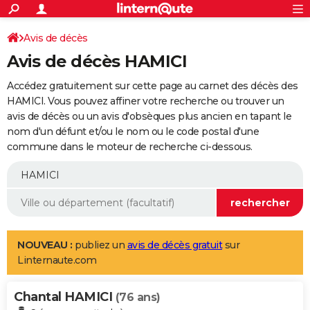
ACTUALITÉS
Connexion
S'inscrire
Avis de décès
Rechercher
Société
Education
Villes
Politique
Faits Divers
Monde
+
SPORT
Avis de décès HAMICI
Football
Cyclisme
Forum
Coupe du monde 2026
Tennis
Rugby
CULTURE
Accédez gratuitement sur cette page au carnet des décès des
TNT
Cinéma
Musique
Programme TV
Streaming
Sorties cinéma
+
HAMICI. Vous pouvez affiner votre recherche ou trouver un
FINANCE
avis de décès ou un avis d'obsèques plus ancien en tapant le
Impôts
Immobilier
Banque
Crédit
Retraite
Epargne
Risques naturels par ville
Assurance
AUTO
nom d'un défunt et/ou le nom ou le code postal d'une
commune dans le moteur de recherche ci-dessous.
Réserver un essai
Berlines
Forum auto
Essais
Citadines
SUV
+
HIGH-TECH
Meilleur smartphone
Ordinateurs
Guide high-tech
Mobiles
Internet
Jeux vidéo
+
BRICOLAGE
Aménagement intérieur
Cuisine
Jardinage
+
Forum
Extérieur
Salle de bains
Rangement
WEEK-END
Escapades
Expositions
Week-end nature
Guides de France
Patrimoine
Musées
+
LIFESTYLE
NOUVEAU :
publiez un
avis de décès gratuit
sur
Linternaute.com
Bien-être
Mode
+
Art de vivre
Loisirs
Modes de vie
SANTE
Chantal HAMICI
Guide de la santé
Médicaments
+
Alimentation
Maladies
Sommeil
(76 ans)
VOYAGE