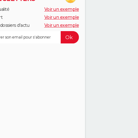
alité
Voir un exemple
rt
Voir un exemple
dossiers d'actu
Voir un exemple