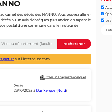
HANNO
Actu
Spo
 au carnet des décès des HANNO. Vous pouvez affiner
 décès ou un avis d'obsèques plus ancien en tapant le
Les 
code postal d'une commune dans le moteur de
s gratuit
sur Linternaute.com
Créer une cagnotte obsèques
Décès
23/10/2025 à
Dunkerque
(
Nord
)