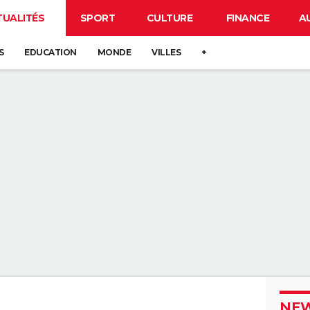
TUALITÉS
SPORT
CULTURE
FINANCE
A
S
EDUCATION
MONDE
VILLES
+
NEW