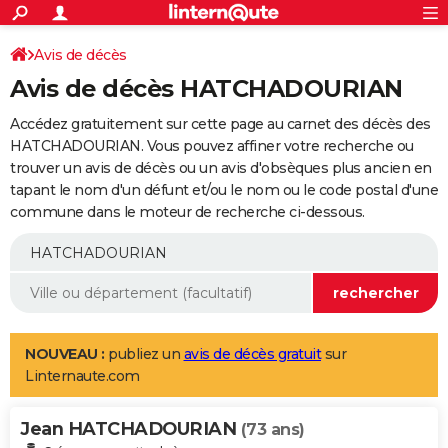
ACTUALITÉS
Connexion
S'inscrire
Avis de décès
Rechercher
Société
Education
Villes
Politique
Faits Divers
Monde
+
SPORT
Avis de décès HATCHADOURIAN
Football
Cyclisme
Forum
Coupe du monde 2026
Tennis
Rugby
CULTURE
Accédez gratuitement sur cette page au carnet des décès des
TNT
Cinéma
Musique
Programme TV
Streaming
Sorties cinéma
+
HATCHADOURIAN. Vous pouvez affiner votre recherche ou
FINANCE
trouver un avis de décès ou un avis d'obsèques plus ancien en
Impôts
Immobilier
Banque
Crédit
Retraite
Epargne
Risques naturels par ville
Assurance
AUTO
tapant le nom d'un défunt et/ou le nom ou le code postal d'une
commune dans le moteur de recherche ci-dessous.
Réserver un essai
Berlines
Forum auto
Essais
Citadines
SUV
+
HIGH-TECH
Meilleur smartphone
Ordinateurs
Guide high-tech
Mobiles
Internet
Jeux vidéo
+
BRICOLAGE
Aménagement intérieur
Cuisine
Jardinage
+
Forum
Extérieur
Salle de bains
Rangement
WEEK-END
Escapades
Expositions
Week-end nature
Guides de France
Patrimoine
Musées
+
LIFESTYLE
NOUVEAU :
publiez un
avis de décès gratuit
sur
Linternaute.com
Bien-être
Mode
+
Art de vivre
Loisirs
Modes de vie
SANTE
Jean HATCHADOURIAN
Guide de la santé
Médicaments
+
Alimentation
Maladies
Sommeil
(73 ans)
VOYAGE