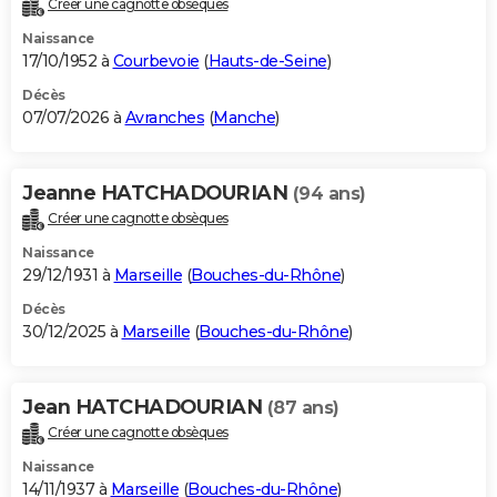
Créer une cagnotte obsèques
City break
Voyage de noces
Climat
Destinations
Voyage nature
Forum
+
PHOTO
Naissance
17/10/1952 à
Courbevoie
(
Hauts-de-Seine
)
GUIDES D'ACHAT
Décès
07/07/2026 à
Avranches
(
Manche
)
BONS PLANS
CARTE DE VOEUX
Jeanne HATCHADOURIAN
(94 ans)
Carte Bonne année
Carte Pâques
Carte de Noël
Carte Saint-Valentin
Carte d'anniversaire
DICTIONNAIRE
Créer une cagnotte obsèques
Biographies
Expressions
Dictionnaire
Citations
Proverbes
PROGRAMME TV
Naissance
29/12/1931 à
Marseille
(
Bouches-du-Rhône
)
COPAINS D'AVANT
Décès
30/12/2025 à
Marseille
(
Bouches-du-Rhône
)
Se connecter
Collèges
Universités
Service militaire
S'inscrire
Lycées
Primaires
Entreprises
Avis de recherche
AVIS DE DÉCÈS
FORUM
Jean HATCHADOURIAN
(87 ans)
Lifestyle
Sport
Television
Cinema
Bricolage
Culture
Auto
Voyage
Créer une cagnotte obsèques
Naissance
14/11/1937 à
Marseille
(
Bouches-du-Rhône
)