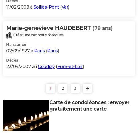
Décès
11/02/2008 à
Solliès-Pont
(
Var
)
Marie-genevieve HAUDEBERT
(79 ans)
Créer une cagnotte obsèques
Naissance
02/09/1927 à
Paris
(
Paris
)
Décès
23/04/2007 au
Coudray
(
Eure-et-Loir
)
1
2
3
Carte de condoléances : envoyer
gratuitement une carte