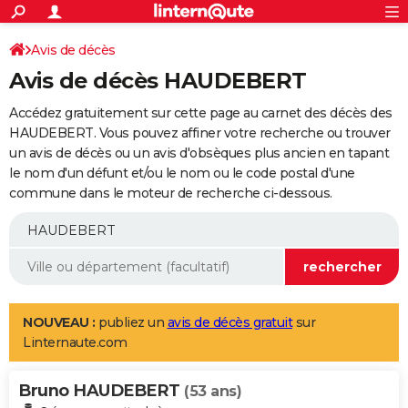
ACTUALITÉS
Connexion
S'inscrire
Avis de décès
Rechercher
Société
Education
Villes
Politique
Faits Divers
Monde
+
SPORT
Avis de décès HAUDEBERT
Football
Cyclisme
Forum
Coupe du monde 2026
Tennis
Rugby
CULTURE
Accédez gratuitement sur cette page au carnet des décès des
TNT
Cinéma
Musique
Programme TV
Streaming
Sorties cinéma
+
HAUDEBERT. Vous pouvez affiner votre recherche ou trouver
FINANCE
un avis de décès ou un avis d'obsèques plus ancien en tapant
Impôts
Immobilier
Banque
Crédit
Retraite
Epargne
Risques naturels par ville
Assurance
AUTO
le nom d'un défunt et/ou le nom ou le code postal d'une
commune dans le moteur de recherche ci-dessous.
Réserver un essai
Berlines
Forum auto
Essais
Citadines
SUV
+
HIGH-TECH
Meilleur smartphone
Ordinateurs
Guide high-tech
Mobiles
Internet
Jeux vidéo
+
BRICOLAGE
Aménagement intérieur
Cuisine
Jardinage
+
Forum
Extérieur
Salle de bains
Rangement
WEEK-END
Escapades
Expositions
Week-end nature
Guides de France
Patrimoine
Musées
+
LIFESTYLE
NOUVEAU :
publiez un
avis de décès gratuit
sur
Linternaute.com
Bien-être
Mode
+
Art de vivre
Loisirs
Modes de vie
SANTE
Bruno HAUDEBERT
Guide de la santé
Médicaments
+
Alimentation
Maladies
Sommeil
(53 ans)
VOYAGE