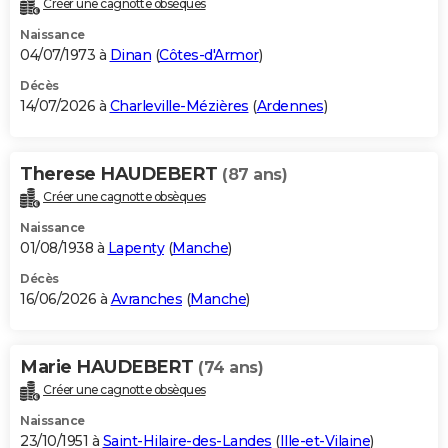
Créer une cagnotte obsèques
City break
Voyage de noces
Climat
Destinations
Voyage nature
Forum
+
PHOTO
Naissance
04/07/1973 à
Dinan
(
Côtes-d'Armor
)
GUIDES D'ACHAT
Décès
14/07/2026 à
Charleville-Mézières
(
Ardennes
)
BONS PLANS
CARTE DE VOEUX
Therese HAUDEBERT
(87 ans)
Carte Bonne année
Carte Pâques
Carte de Noël
Carte Saint-Valentin
Carte d'anniversaire
DICTIONNAIRE
Créer une cagnotte obsèques
Biographies
Expressions
Dictionnaire
Citations
Proverbes
PROGRAMME TV
Naissance
01/08/1938 à
Lapenty
(
Manche
)
COPAINS D'AVANT
Décès
16/06/2026 à
Avranches
(
Manche
)
Se connecter
Collèges
Universités
Service militaire
S'inscrire
Lycées
Primaires
Entreprises
Avis de recherche
AVIS DE DÉCÈS
FORUM
Marie HAUDEBERT
(74 ans)
Lifestyle
Sport
Television
Cinema
Bricolage
Culture
Auto
Voyage
Créer une cagnotte obsèques
Naissance
23/10/1951 à
Saint-Hilaire-des-Landes
(
Ille-et-Vilaine
)