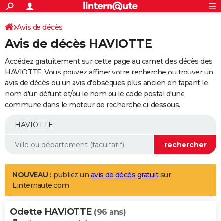
ACTUALITÉS
Connexion
S'inscrire
Avis de décès
Rechercher
Société
Education
Villes
Politique
Faits Divers
Monde
+
SPORT
Avis de décès HAVIOTTE
Football
Cyclisme
Forum
Coupe du monde 2026
Tennis
Rugby
CULTURE
Accédez gratuitement sur cette page au carnet des décès des
TNT
Cinéma
Musique
Programme TV
Streaming
Sorties cinéma
+
HAVIOTTE. Vous pouvez affiner votre recherche ou trouver un
FINANCE
avis de décès ou un avis d'obsèques plus ancien en tapant le
Impôts
Immobilier
Banque
Crédit
Retraite
Epargne
Risques naturels par ville
Assurance
AUTO
nom d'un défunt et/ou le nom ou le code postal d'une
commune dans le moteur de recherche ci-dessous.
Réserver un essai
Berlines
Forum auto
Essais
Citadines
SUV
+
HIGH-TECH
Meilleur smartphone
Ordinateurs
Guide high-tech
Mobiles
Internet
Jeux vidéo
+
BRICOLAGE
Aménagement intérieur
Cuisine
Jardinage
+
Forum
Extérieur
Salle de bains
Rangement
WEEK-END
Escapades
Expositions
Week-end nature
Guides de France
Patrimoine
Musées
+
LIFESTYLE
NOUVEAU :
publiez un
avis de décès gratuit
sur
Linternaute.com
Bien-être
Mode
+
Art de vivre
Loisirs
Modes de vie
SANTE
Odette HAVIOTTE
Guide de la santé
Médicaments
+
Alimentation
Maladies
Sommeil
(96 ans)
VOYAGE