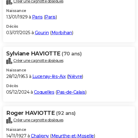
Créer une cagnotte obsèques
City break
Voyage de noces
Climat
Destinations
Voyage nature
Forum
+
PHOTO
Naissance
13/01/1929 à
Paris
(
Paris
)
GUIDES D'ACHAT
Décès
03/07/2025 à
Gourin
(
Morbihan
)
BONS PLANS
CARTE DE VOEUX
Sylviane HAVIOTTE
(70 ans)
Carte Bonne année
Carte Pâques
Carte de Noël
Carte Saint-Valentin
Carte d'anniversaire
DICTIONNAIRE
Créer une cagnotte obsèques
Biographies
Expressions
Dictionnaire
Citations
Proverbes
PROGRAMME TV
Naissance
28/12/1953 à
Lucenay-lès-Aix
(
Nièvre
)
COPAINS D'AVANT
Décès
05/12/2024 à
Coquelles
(
Pas-de-Calais
)
Se connecter
Collèges
Universités
Service militaire
S'inscrire
Lycées
Primaires
Entreprises
Avis de recherche
AVIS DE DÉCÈS
FORUM
Roger HAVIOTTE
(92 ans)
Lifestyle
Sport
Television
Cinema
Bricolage
Culture
Auto
Voyage
Créer une cagnotte obsèques
Naissance
14/11/1927 à
Chaligny
(
Meurthe-et-Moselle
)