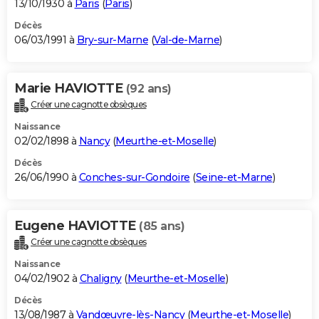
13/10/1930 à
Paris
(
Paris
)
Décès
06/03/1991 à
Bry-sur-Marne
(
Val-de-Marne
)
Marie HAVIOTTE
(92 ans)
Créer une cagnotte obsèques
Naissance
02/02/1898 à
Nancy
(
Meurthe-et-Moselle
)
Décès
26/06/1990 à
Conches-sur-Gondoire
(
Seine-et-Marne
)
Eugene HAVIOTTE
(85 ans)
Créer une cagnotte obsèques
Naissance
04/02/1902 à
Chaligny
(
Meurthe-et-Moselle
)
Décès
13/08/1987 à
Vandœuvre-lès-Nancy
(
Meurthe-et-Moselle
)