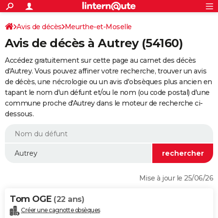
ACTUALITÉS
Connexion
S'inscrire
Avis de décès
Meurthe-et-Moselle
Rechercher
Société
Education
Villes
Politique
Faits Divers
Monde
+
SPORT
Avis de décès à Autrey (54160)
Football
Cyclisme
Forum
Coupe du monde 2026
Tennis
Rugby
CULTURE
Accédez gratuitement sur cette page au carnet des décès
TNT
Cinéma
Musique
Programme TV
Streaming
Sorties cinéma
+
d'Autrey. Vous pouvez affiner votre recherche, trouver un avis
FINANCE
de décès, une nécrologie ou un avis d'obsèques plus ancien en
Impôts
Immobilier
Banque
Crédit
Retraite
Epargne
Risques naturels par ville
Assurance
AUTO
tapant le nom d'un défunt et/ou le nom (ou code postal) d'une
commune proche d'Autrey dans le moteur de recherche ci-
Réserver un essai
Berlines
Forum auto
Essais
Citadines
SUV
+
HIGH-TECH
dessous.
Meilleur smartphone
Ordinateurs
Guide high-tech
Mobiles
Internet
Jeux vidéo
+
BRICOLAGE
Aménagement intérieur
Cuisine
Jardinage
+
Forum
Extérieur
Salle de bains
Rangement
WEEK-END
Escapades
Expositions
Week-end nature
Guides de France
Patrimoine
Musées
+
LIFESTYLE
Mise à jour le 25/06/26
Bien-être
Mode
+
Art de vivre
Loisirs
Modes de vie
SANTE
Tom OGE
(22 ans)
Guide de la santé
Médicaments
+
Alimentation
Maladies
Sommeil
VOYAGE
Créer une cagnotte obsèques