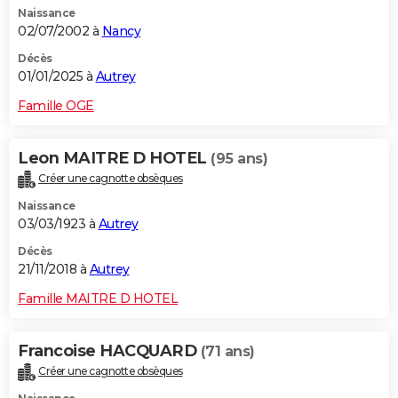
Naissance
City break
Voyage de noces
Climat
Destinations
Voyage nature
Forum
+
PHOTO
02/07/2002 à
Nancy
GUIDES D'ACHAT
Décès
01/01/2025 à
Autrey
BONS PLANS
Famille OGE
CARTE DE VOEUX
Leon MAITRE D HOTEL
(95 ans)
Carte Bonne année
Carte Pâques
Carte de Noël
Carte Saint-Valentin
Carte d'anniversaire
DICTIONNAIRE
Créer une cagnotte obsèques
Biographies
Expressions
Dictionnaire
Citations
Proverbes
PROGRAMME TV
Naissance
03/03/1923 à
Autrey
COPAINS D'AVANT
Décès
21/11/2018 à
Autrey
Se connecter
Collèges
Universités
Service militaire
S'inscrire
Lycées
Primaires
Entreprises
Avis de recherche
AVIS DE DÉCÈS
Famille MAITRE D HOTEL
FORUM
Lifestyle
Sport
Television
Cinema
Bricolage
Culture
Auto
Voyage
Francoise HACQUARD
(71 ans)
Créer une cagnotte obsèques