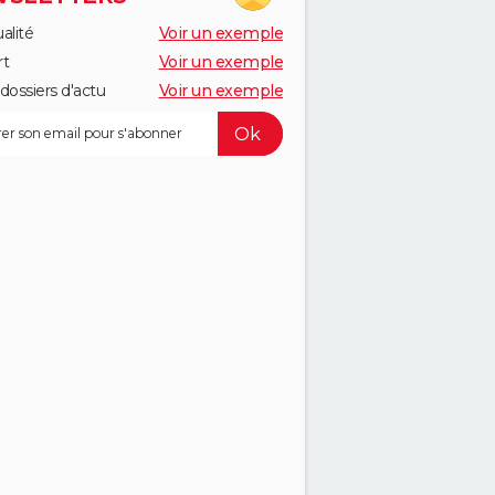
alité
Voir un exemple
rt
Voir un exemple
dossiers d'actu
Voir un exemple