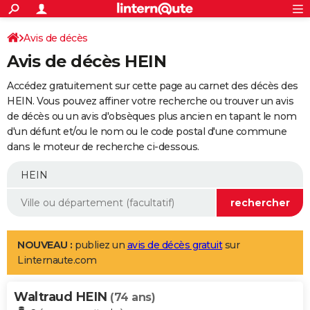
ACTUALITÉS
Connexion
S'inscrire
Avis de décès
Rechercher
Société
Education
Villes
Politique
Faits Divers
Monde
+
SPORT
Avis de décès HEIN
Football
Cyclisme
Forum
Coupe du monde 2026
Tennis
Rugby
CULTURE
Accédez gratuitement sur cette page au carnet des décès des
TNT
Cinéma
Musique
Programme TV
Streaming
Sorties cinéma
+
HEIN. Vous pouvez affiner votre recherche ou trouver un avis
FINANCE
de décès ou un avis d'obsèques plus ancien en tapant le nom
Impôts
Immobilier
Banque
Crédit
Retraite
Epargne
Risques naturels par ville
Assurance
AUTO
d'un défunt et/ou le nom ou le code postal d'une commune
dans le moteur de recherche ci-dessous.
Réserver un essai
Berlines
Forum auto
Essais
Citadines
SUV
+
HIGH-TECH
Meilleur smartphone
Ordinateurs
Guide high-tech
Mobiles
Internet
Jeux vidéo
+
BRICOLAGE
Aménagement intérieur
Cuisine
Jardinage
+
Forum
Extérieur
Salle de bains
Rangement
WEEK-END
Escapades
Expositions
Week-end nature
Guides de France
Patrimoine
Musées
+
LIFESTYLE
NOUVEAU :
publiez un
avis de décès gratuit
sur
Linternaute.com
Bien-être
Mode
+
Art de vivre
Loisirs
Modes de vie
SANTE
Waltraud HEIN
Guide de la santé
Médicaments
+
Alimentation
Maladies
Sommeil
(74 ans)
VOYAGE