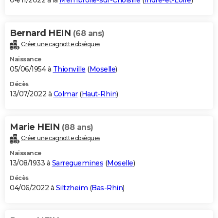
04/11/2022 à la
Membrolle-sur-Choisille
(
Indre-et-Loire
)
Bernard HEIN
(68 ans)
Créer une cagnotte obsèques
Naissance
05/06/1954 à
Thionville
(
Moselle
)
Décès
13/07/2022 à
Colmar
(
Haut-Rhin
)
Marie HEIN
(88 ans)
Créer une cagnotte obsèques
Naissance
13/08/1933 à
Sarreguemines
(
Moselle
)
Décès
04/06/2022 à
Siltzheim
(
Bas-Rhin
)