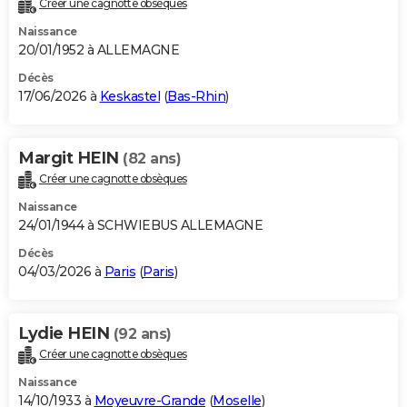
Créer une cagnotte obsèques
City break
Voyage de noces
Climat
Destinations
Voyage nature
Forum
+
PHOTO
Naissance
20/01/1952 à ALLEMAGNE
GUIDES D'ACHAT
Décès
17/06/2026 à
Keskastel
(
Bas-Rhin
)
BONS PLANS
CARTE DE VOEUX
Margit HEIN
(82 ans)
Carte Bonne année
Carte Pâques
Carte de Noël
Carte Saint-Valentin
Carte d'anniversaire
DICTIONNAIRE
Créer une cagnotte obsèques
Biographies
Expressions
Dictionnaire
Citations
Proverbes
PROGRAMME TV
Naissance
24/01/1944 à SCHWIEBUS ALLEMAGNE
COPAINS D'AVANT
Décès
04/03/2026 à
Paris
(
Paris
)
Se connecter
Collèges
Universités
Service militaire
S'inscrire
Lycées
Primaires
Entreprises
Avis de recherche
AVIS DE DÉCÈS
FORUM
Lydie HEIN
(92 ans)
Lifestyle
Sport
Television
Cinema
Bricolage
Culture
Auto
Voyage
Créer une cagnotte obsèques
Naissance
14/10/1933 à
Moyeuvre-Grande
(
Moselle
)