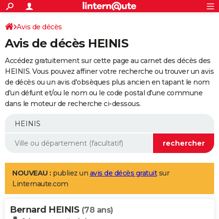
ACTUALITÉS
Connexion
S'inscrire
Avis de décès
Rechercher
Société
Education
Villes
Politique
Faits Divers
Monde
+
SPORT
Avis de décès HEINIS
Football
Cyclisme
Forum
Coupe du monde 2026
Tennis
Rugby
CULTURE
Accédez gratuitement sur cette page au carnet des décès des
TNT
Cinéma
Musique
Programme TV
Streaming
Sorties cinéma
+
HEINIS. Vous pouvez affiner votre recherche ou trouver un avis
FINANCE
de décès ou un avis d'obsèques plus ancien en tapant le nom
Impôts
Immobilier
Banque
Crédit
Retraite
Epargne
Risques naturels par ville
Assurance
AUTO
d'un défunt et/ou le nom ou le code postal d'une commune
dans le moteur de recherche ci-dessous.
Réserver un essai
Berlines
Forum auto
Essais
Citadines
SUV
+
HIGH-TECH
Meilleur smartphone
Ordinateurs
Guide high-tech
Mobiles
Internet
Jeux vidéo
+
BRICOLAGE
Aménagement intérieur
Cuisine
Jardinage
+
Forum
Extérieur
Salle de bains
Rangement
WEEK-END
Escapades
Expositions
Week-end nature
Guides de France
Patrimoine
Musées
+
LIFESTYLE
NOUVEAU :
publiez un
avis de décès gratuit
sur
Linternaute.com
Bien-être
Mode
+
Art de vivre
Loisirs
Modes de vie
SANTE
Bernard HEINIS
Guide de la santé
Médicaments
+
Alimentation
Maladies
Sommeil
(78 ans)
VOYAGE