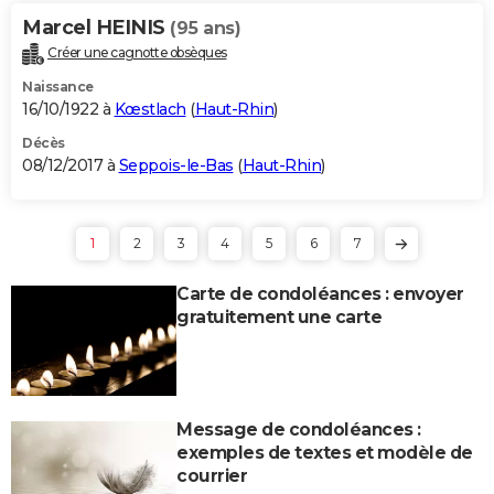
Marcel HEINIS
(95 ans)
Créer une cagnotte obsèques
Naissance
16/10/1922 à
Kœstlach
(
Haut-Rhin
)
Décès
08/12/2017 à
Seppois-le-Bas
(
Haut-Rhin
)
1
2
3
4
5
6
7
Carte de condoléances : envoyer
gratuitement une carte
Message de condoléances :
exemples de textes et modèle de
courrier