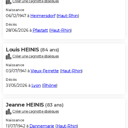
Créer une cagnotte obsèques
City break
Voyage de noces
Climat
Destinations
Voyage nature
Forum
+
PHOTO
Naissance
06/12/1947 à
Heimersdorf
(
Haut-Rhin
)
GUIDES D'ACHAT
Décès
28/06/2026 à
Pfastatt
(
Haut-Rhin
)
BONS PLANS
CARTE DE VOEUX
Louis HEINIS
(84 ans)
Carte Bonne année
Carte Pâques
Carte de Noël
Carte Saint-Valentin
Carte d'anniversaire
DICTIONNAIRE
Créer une cagnotte obsèques
Biographies
Expressions
Dictionnaire
Citations
Proverbes
PROGRAMME TV
Naissance
03/07/1941 à
Vieux-Ferrette
(
Haut-Rhin
)
COPAINS D'AVANT
Décès
31/05/2026 à
Lyon
(
Rhône
)
Se connecter
Collèges
Universités
Service militaire
S'inscrire
Lycées
Primaires
Entreprises
Avis de recherche
AVIS DE DÉCÈS
FORUM
Jeanne HEINIS
(83 ans)
Lifestyle
Sport
Television
Cinema
Bricolage
Culture
Auto
Voyage
Créer une cagnotte obsèques
Naissance
11/07/1942 à
Dannemarie
(
Haut-Rhin
)