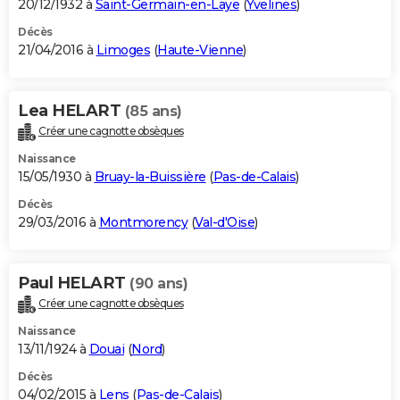
20/12/1932 à
Saint-Germain-en-Laye
(
Yvelines
)
Décès
21/04/2016 à
Limoges
(
Haute-Vienne
)
Lea HELART
(85 ans)
Créer une cagnotte obsèques
Naissance
15/05/1930 à
Bruay-la-Buissière
(
Pas-de-Calais
)
Décès
29/03/2016 à
Montmorency
(
Val-d'Oise
)
Paul HELART
(90 ans)
Créer une cagnotte obsèques
Naissance
13/11/1924 à
Douai
(
Nord
)
Décès
04/02/2015 à
Lens
(
Pas-de-Calais
)