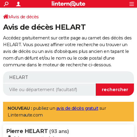
ACTUALITÉS
Connexion
S'inscrire
Avis de décès
Rechercher
Société
Education
Villes
Politique
Faits Divers
Monde
+
SPORT
Avis de décès HELART
Football
Cyclisme
Forum
Coupe du monde 2026
Tennis
Rugby
CULTURE
Accédez gratuitement sur cette page au carnet des décès des
TNT
Cinéma
Musique
Programme TV
Streaming
Sorties cinéma
+
HELART. Vous pouvez affiner votre recherche ou trouver un
FINANCE
avis de décès ou un avis d'obsèques plus ancien en tapant le
Impôts
Immobilier
Banque
Crédit
Retraite
Epargne
Risques naturels par ville
Assurance
AUTO
nom d'un défunt et/ou le nom ou le code postal d'une
commune dans le moteur de recherche ci-dessous.
Réserver un essai
Berlines
Forum auto
Essais
Citadines
SUV
+
HIGH-TECH
Meilleur smartphone
Ordinateurs
Guide high-tech
Mobiles
Internet
Jeux vidéo
+
BRICOLAGE
Aménagement intérieur
Cuisine
Jardinage
+
Forum
Extérieur
Salle de bains
Rangement
WEEK-END
Escapades
Expositions
Week-end nature
Guides de France
Patrimoine
Musées
+
LIFESTYLE
NOUVEAU :
publiez un
avis de décès gratuit
sur
Linternaute.com
Bien-être
Mode
+
Art de vivre
Loisirs
Modes de vie
SANTE
Pierre HELART
Guide de la santé
Médicaments
+
Alimentation
Maladies
Sommeil
(93 ans)
VOYAGE