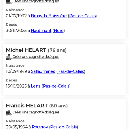
Créer une cagnotte obsèques
City break
Voyage de noces
Climat
Destinations
Voyage nature
Forum
+
PHOTO
Naissance
01/07/1932 à
Bruay-la-Buissière
(
Pas-de-Calais
)
GUIDES D'ACHAT
Décès
30/11/2025 à
Hautmont
(
Nord
)
BONS PLANS
CARTE DE VOEUX
Michel HELART
(76 ans)
Carte Bonne année
Carte Pâques
Carte de Noël
Carte Saint-Valentin
Carte d'anniversaire
DICTIONNAIRE
Créer une cagnotte obsèques
Biographies
Expressions
Dictionnaire
Citations
Proverbes
PROGRAMME TV
Naissance
10/09/1949 à
Sallaumines
(
Pas-de-Calais
)
COPAINS D'AVANT
Décès
13/10/2025 à
Lens
(
Pas-de-Calais
)
Se connecter
Collèges
Universités
Service militaire
S'inscrire
Lycées
Primaires
Entreprises
Avis de recherche
AVIS DE DÉCÈS
FORUM
Francis HELART
(60 ans)
Lifestyle
Sport
Television
Cinema
Bricolage
Culture
Auto
Voyage
Créer une cagnotte obsèques
Naissance
30/05/1964 à
Rouvroy
(
Pas-de-Calais
)