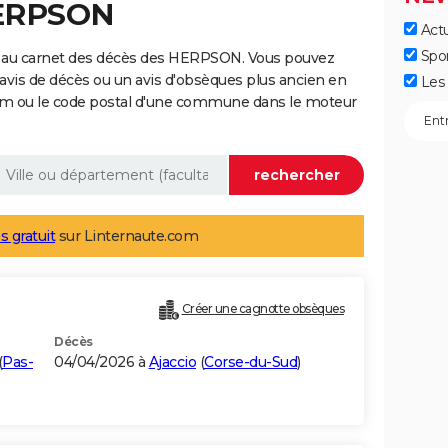
HERPSON
Actu
Spo
e au carnet des décès des HERPSON. Vous pouvez
 avis de décès ou un avis d'obsèques plus ancien en
Les 
nom ou le code postal d'une commune dans le moteur
s gratuit
sur Linternaute.com
Créer une cagnotte obsèques
Décès
(
Pas-
04/04/2026 à
Ajaccio
(
Corse-du-Sud
)