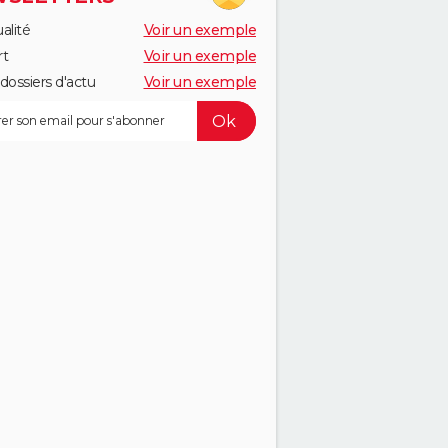
alité
Voir un exemple
rt
Voir un exemple
dossiers d'actu
Voir un exemple