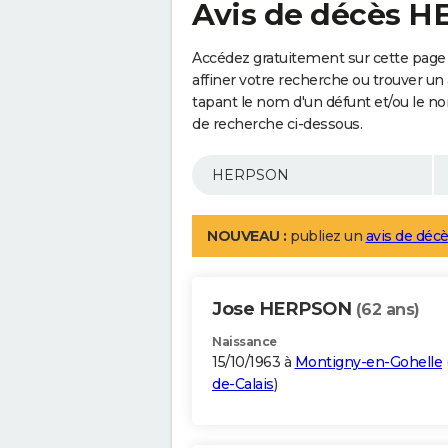
Avis de décès 
Accédez gratuitement sur cette pag
affiner votre recherche ou trouver un
tapant le nom d'un défunt et/ou le 
de recherche ci-dessous.
NOUVEAU :
publiez un
avis de décè
Jose HERPSON
(62 ans)
Naissance
15/10/1963 à
Montigny-en-Gohelle
de-Calais
)